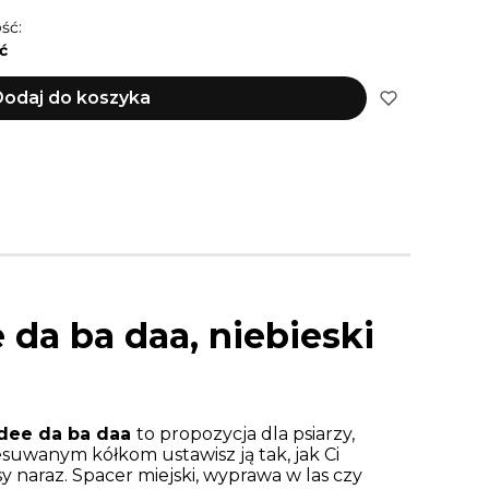
ść:
ć
odaj do koszyka
e da ba daa,
niebieski
 dee da ba daa
to propozycja dla psiarzy,
zesuwanym kółkom ustawisz ją tak, jak Ci
 naraz. Spacer miejski, wyprawa w las czy