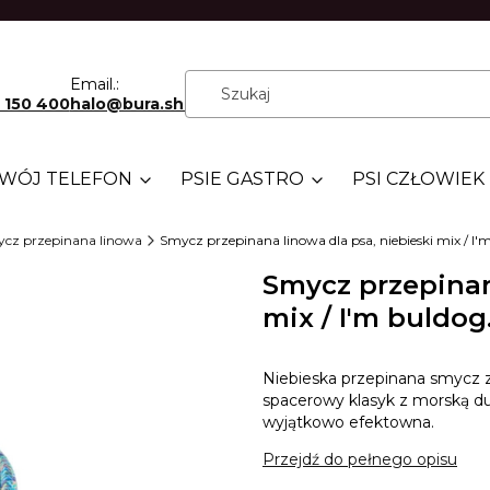
Email.:
 150 400
halo@bura.shop
WÓJ TELEFON
PSIE GASTRO
PSI CZŁOWIEK
cz przepinana linowa
Smycz przepinana linowa dla psa, niebieski mix / I'm
Smycz przepinan
mix / I'm buldog
Niebieska przepinana smycz z 
spacerowy klasyk z morską dus
wyjątkowo efektowna.
Przejdź do pełnego opisu