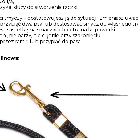
o 1/3,
yka, służy do stworzenia rączki.
i smyczy – dostosowujesz ją do sytuacji i zmieniasz ukła
przypiąć dwa psy lub dostosować smycz do własnego t
sz saszetkę na smaczki albo etui na kupoworki.
ni, nie parzy, nie ciągnie przy szarpnięciu.
przez ramię lub przypiąć do pasa.
 linowa: