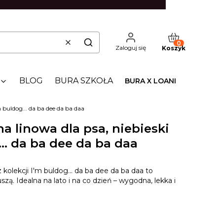
Produkty w kos
Wyczyść
Szukaj
Zaloguj się
Koszyk
BLOG
BURA SZKOŁA
BURA X LOANI
 buldog... da ba dee da ba daa
a linowa dla psa, niebieski
... da ba dee da ba daa
kolekcji I'm buldog... da ba dee da ba daa to
zą. Idealna na lato i na co dzień – wygodna, lekka i