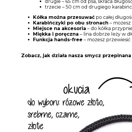
drugie – 65 cm od psa, skraca długość 
trzecie – 50 cm od drugiego karabińcz
Kółka można przesuwać
po całej długośc
Karabińczyki po obu stronach
– możesz 
Miejsce na akcesoria
– do kółka przypnie
Miękka i poręczna
– lina dobrze leży w dło
Funkcja hands-free
– możesz przewiesić 
Zobacz, jak działa nasza smycz przepinana