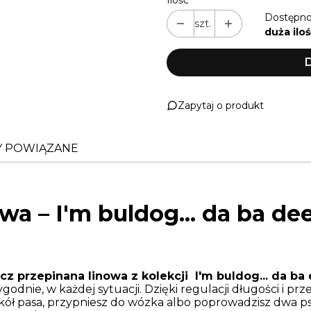
Dostępno
szt.
duża iloś
D
Zapytaj o produkt
 POWIĄZANE
owa –
I'm buldog... da ba de
cz przepinana linowa z kolekcji
I'm buldog... da ba
odnie, w każdej sytuacji. Dzięki regulacji długości i pr
kół pasa, przypniesz do wózka albo poprowadzisz dwa psy