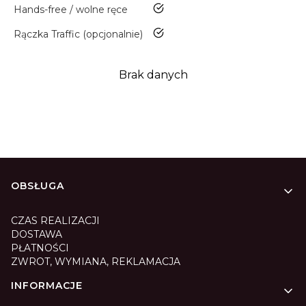
tak
Hands-free / wolne ręce
tak
Rączka Traffic (opcjonalnie)
Brak danych
Linki w stopce
OBSŁUGA
CZAS REALIZACJI
DOSTAWA
PŁATNOŚCI
ZWROT, WYMIANA, REKLAMACJA
INFORMACJE