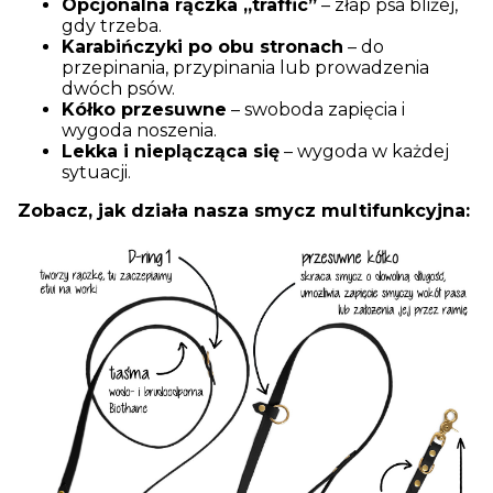
Opcjonalna rączka „traffic”
– złap psa bliżej,
gdy trzeba.
Karabińczyki po obu stronach
– do
przepinania, przypinania lub prowadzenia
dwóch psów.
Kółko przesuwne
– swoboda zapięcia i
wygoda noszenia.
Lekka i nieplącząca się
– wygoda w każdej
sytuacji.
Zobacz, jak działa nasza smycz multifunkcyjna: