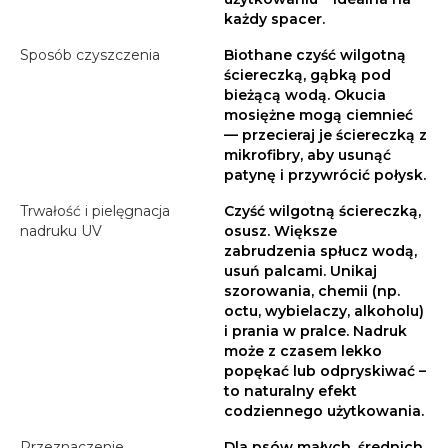
każdy spacer.
Sposób czyszczenia
Biothane czyść wilgotną
ściereczką, gąbką pod
bieżącą wodą. Okucia
mosiężne mogą ciemnieć
— przecieraj je ściereczką z
mikrofibry, aby usunąć
patynę i przywrócić połysk.
Trwałość i pielęgnacja
Czyść wilgotną ściereczką,
nadruku UV
osusz. Większe
zabrudzenia spłucz wodą,
usuń palcami. Unikaj
szorowania, chemii (np.
octu, wybielaczy, alkoholu)
i prania w pralce. Nadruk
może z czasem lekko
popękać lub odpryskiwać –
to naturalny efekt
codziennego użytkowania.
Przeznaczenie
Dla psów małych, średnich