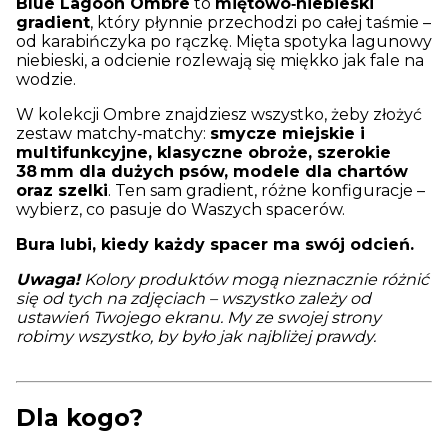
Blue Lagoon Ombre
to
miętowo‑niebieski
gradient
, który płynnie przechodzi po całej taśmie –
od karabińczyka po rączkę. Mięta spotyka lagunowy
niebieski, a odcienie rozlewają się miękko jak fale na
wodzie.
W kolekcji Ombre znajdziesz wszystko, żeby złożyć
zestaw matchy‑matchy:
smycze miejskie i
multifunkcyjne, klasyczne obroże, szerokie
38 mm dla dużych psów, modele dla chartów
oraz szelki
. Ten sam gradient, różne konfiguracje –
wybierz, co pasuje do Waszych spacerów.
Bura lubi, kiedy każdy spacer ma swój odcień.
Uwaga!
Kolory produktów mogą nieznacznie różnić
się od tych na zdjęciach – wszystko zależy od
ustawień Twojego ekranu. My ze swojej strony
robimy wszystko, by było jak najbliżej prawdy.
Dla kogo?