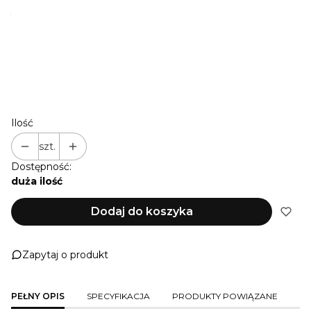
*
DŁUŻSZA SMYCZ (PERSONALIZACJA, PRZEDŁUŻAM
SMYCZ 4,0 M O...)
NIE PRZEDŁUŻAM
+ 1 M
(+22,00 zł)
+ 2 M
(+44,00 zł)
+ 3 M
(+66,00 zł)
Ilość
szt.
Dostępność:
duża ilość
Dodaj do koszyka
Zapytaj o produkt
PEŁNY OPIS
SPECYFIKACJA
PRODUKTY POWIĄZANE