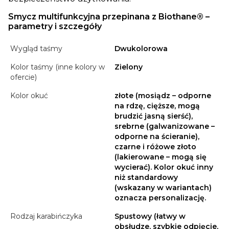
Smycz multifunkcyjna przepinana z Biothane® –
parametry i szczegóły
Wygląd taśmy
Dwukolorowa
Kolor taśmy (inne kolory w
Zielony
ofercie)
Kolor okuć
złote (mosiądz – odporne
na rdzę, cięższe, mogą
brudzić jasną sierść),
srebrne (galwanizowane –
odporne na ścieranie),
czarne i różowe złoto
(lakierowane – mogą się
wycierać). Kolor okuć inny
niż standardowy
(wskazany w wariantach)
oznacza personalizację.
Rodzaj karabińczyka
Spustowy (łatwy w
obsłudze, szybkie odpięcie,