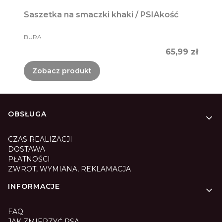
Saszetka na smaczki khaki / PSIAkość
PRODUCENT
BURA
Cena
65,99 zł
Zobacz produkt
Linki w stopce
OBSŁUGA
CZAS REALIZACJI
DOSTAWA
PŁATNOŚCI
ZWROT, WYMIANA, REKLAMACJA
INFORMACJE
FAQ
JAK ZMIERZYĆ PSA