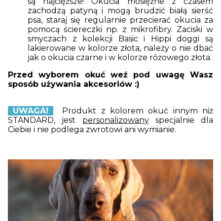
są najcięższe! Okucia mosiężne z czasem
zachodzą patyną i mogą brudzić białą sierść
psa, staraj się regularnie przecierać okucia za
pomocą ściereczki np. z mikrofibry. Zaciski w
smyczach z kolekcji Basic i Hippi doggi są
lakierowane w kolorze złota, należy o nie dbać
jak o okucia czarne i w kolorze różowego złota.
Przed wyborem okuć weź pod uwagę Wasz
sposób używania akcesoriów :)
UWAGA!
Produkt z kolorem okuć innym niż
STANDARD, jest
personalizowany
specjalnie dla
Ciebie i nie podlega zwrotowi ani wymianie.