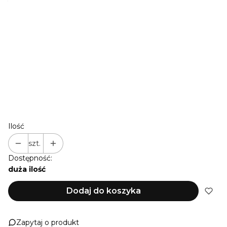
*
KOLOR OKUĆ (PERSONALIZACJA DOTYCZY KOLORU
OKUĆ)
ZŁOTY | STANDARD
SREBRNY | PERSONALIZACJA
(+10,00 zł)
CZARNY | PERSONALIZACJA
(+10,00 zł)
RÓŻOWE ZŁOTO | PERSONALIZACJA
(+10,00 zł)
Ilość
szt.
Dostępność:
duża ilość
Dodaj do koszyka
Zapytaj o produkt