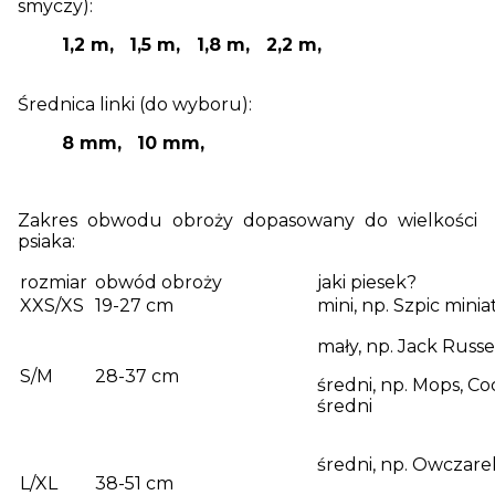
smyczy):
1,2 m,
1,5
m, 1,8 m, 2,2 m,
Średnica linki (do wyboru):
8 mm,
10
mm,
Zakres obwodu obroży dopasowany do wielkości
psiaka:
rozmiar
obwód obroży
jaki piesek?
XXS/XS
19-27 cm
mini, np. Szpic mini
mały, np. Jack Russe
S/M
28-37 cm
średni, np. Mops, Co
średni
średni, np. Owczare
L/XL
38-51 cm