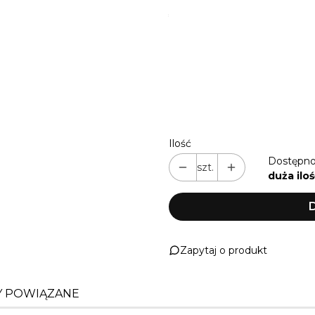
*
KOLOR OKUĆ (PERSONALI
CZARNY | STANDARD
S
RÓŻOWE ZŁOTO | PERSO
ZŁOTY | PERSONALIZACJ
Ilość
Dostępno
szt.
duża iloś
D
Zapytaj o produkt
 POWIĄZANE