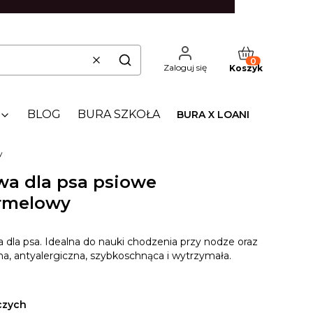
Produkty w kos
Wyczyść
Szukaj
Zaloguj się
Koszyk
BLOG
BURA SZKOŁA
BURA X LOANI
y
wa dla psa psiowe
rmelowy
la psa. Idealna do nauki chodzenia przy nodze oraz
na, antyalergiczna, szybkoschnąca i wytrzymała.
czych