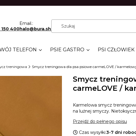
Email.:
 150 400
halo@bura.shop
WÓJ TELEFON
PSIE GASTRO
PSI CZŁOWIEK
cz treningowa
Smycz treningowa dla psa psiowe carmeLOVE / karmelow
Smycz treningo
carmeLOVE / ka
Karmelowa smycz treningowa d
na luźnej smyczy. Nietoksycz
Przejdź do pełnego opisu
Czas wysyłki:
3-7 dni robo