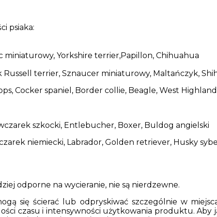
i psiaka:
ic miniaturowy, Yorkshire terrier,Papillon, Chihuahua
k Russell terrier, Sznaucer miniaturowy, Maltańczyk, Shi
ops, Cocker spaniel, Border collie, Beagle, West Highland
Owczarek szkocki, Entlebucher, Boxer, Buldog angielski
zarek niemiecki, Labrador, Golden retriever, Husky sybe
rdziej odporne na wycieranie, nie są nierdzewne.
ogą się ścierać lub odpryskiwać szczególnie w miejs
ilości czasu i intensywności użytkowania produktu. Aby