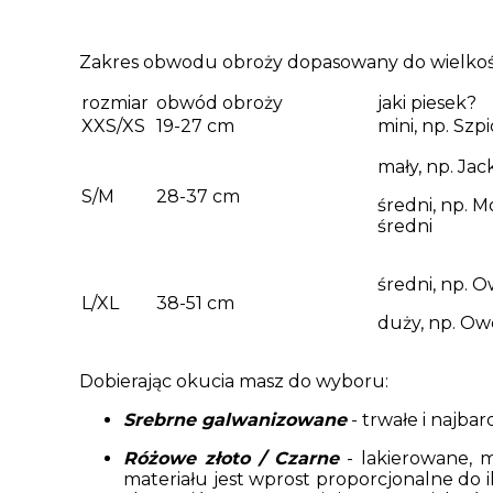
Zakres obwodu obroży dopasowany do wielkośc
rozmiar
obwód obroży
jaki piesek?
XXS/XS
19-27 cm
mini, np. Szp
mały, np. Jac
S/M
28-37 cm
średni, np. M
średni
średni, np. 
L/XL
38-51 cm
duży, np. Owc
Dobierając okucia masz do wyboru:
Srebrne galwanizowane
- trwałe i najba
Różowe złoto / Czarne
- lakierowane, m
materiału jest wprost proporcjonalne do 