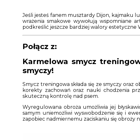
Jeśli jesteś fanem musztardy Dijon, kajmaku l
wrażenia smakowe wywołują wspomniane art
podkreślić jeszcze bardziej walory estetyczn
Połącz z:
Karmelowa smycz treningowa
smyczy!
Smycz treningowa składa się ze smyczy oraz ob
korekty zachowań oraz nauki chodzenia prz
skuteczną kontrolę nad psem.
Wyregulowana obroża umożliwia jej błyskawic
samym uniemożliwi wyswobodzenie się i ewent
zapobiec nadmiernemu zaciskaniu się obroży na 