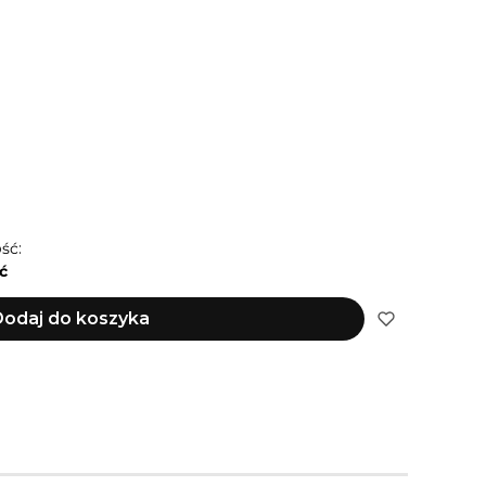
ZACJA DOTYCZY KOLORU OKUĆ)
REBRNY | PERSONALIZACJA
(+10,00 zł)
NALIZACJA
(+10,00 zł)
A
(+10,00 zł)
ść:
ć
odaj do koszyka