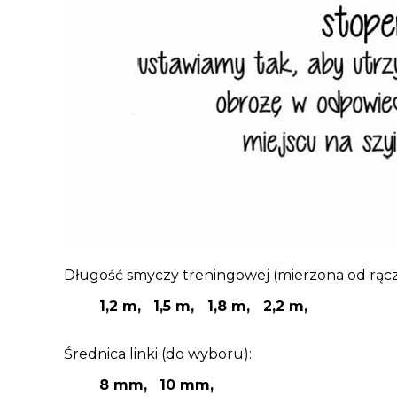
Długość smyczy treningowej (mierzona od rączk
1,2 m,
1,5
m, 1,8 m, 2,2 m,
Średnica linki (do wyboru):
8 mm,
10
mm,