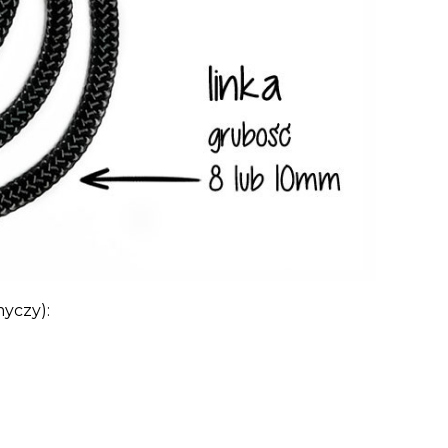
myczy):