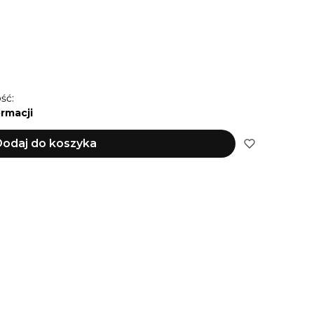
ść:
ormacji
odaj do koszyka