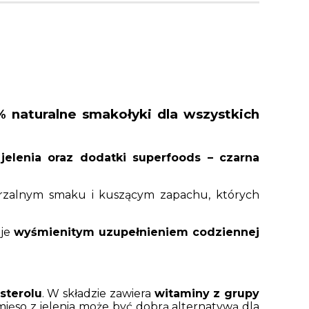
% naturalne smakołyki dla wszystkich
elenia oraz dodatki superfoods – czarna
zalnym smaku i kuszącym zapachu, których
 je
wyśmienitym uzupełnieniem codziennej
sterolu
. W składzie zawiera
witaminy z grupy
so z jelenia może być dobrą alternatywą dla