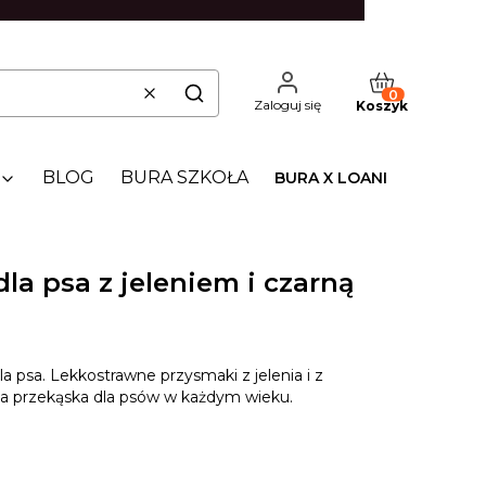
Produkty w kos
Wyczyść
Szukaj
Zaloguj się
Koszyk
BLOG
BURA SZKOŁA
BURA X LOANI
dla psa z jeleniem i czarną
la psa. Lekkostrawne przysmaki z jelenia i z
na przekąska dla psów w każdym wieku.