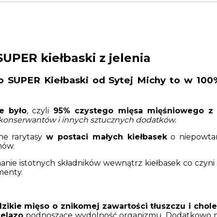
SUPER kiełbaski z jelenia
o SUPER Kiełbaski od Sytej Michy to w 100
e było
, czyli
95% czystego mięsa mięśniowego z j
y, konserwantów i innych sztucznych dodatków.
ne rarytasy
w postaci małych kiełbasek
o niepowtar
mów.
anie istotnych składników wewnątrz kiełbasek co czyni
ementy.
dzikie mięso o znikomej zawartości tłuszczu i chole
żelazo
podnoszące wydolność organizmu. Dodatkowo mię