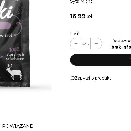
Syta Micha
Cena
16,99 zł
Ilość
Dostępno
szt.
brak inf
D
Zapytaj o produkt
 POWIĄZANE