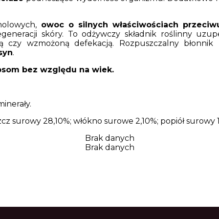
nolowych,
owoc o silnych właściwościach przeciwu
generacji skóry. To odżywczy składnik roślinny uzu
ą czy wzmożoną defekacją. Rozpuszczalny błonnik
syn
.
som bez względu na wiek.
inerały.
zcz surowy 28,10%; włókno surowe 2,10%; popiół surowy 
Brak danych
Brak danych