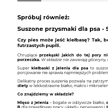
Spróbuj również:
Suszone przysmaki dla psa - 
Czy pies może jeść kiełbasę? Tak, b
futrzastych pupili.
Chrupiące
przekąski jakich do tej pory ni
porzeczka.
W składzie nie zawierają gliceryn
Super
kiełbaski z jelenia dla psa
to suszo
porcjowanie nie sprawia najmniejszych proble
Delikatny proces suszenia pozwala na zatrzym
diety
w lekkostrawne białko, makro i mikroel
Co znajdziemy w składzie?
Mięso z jelenia
– bogate w odżywcze białko,
B
dla prawidłowej pracy układu nerwowego i