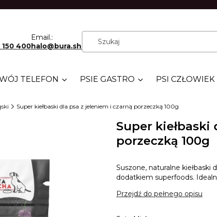
Email.:
 150 400
halo@bura.shop
WÓJ TELEFON
PSIE GASTRO
PSI CZŁOWIEK
ski
Super kiełbaski dla psa z jeleniem i czarną porzeczką 100g
Super kiełbaski 
porzeczką 100g
Suszone, naturalne kiełbaski d
dodatkiem superfoods. Ideal
Przejdź do pełnego opisu