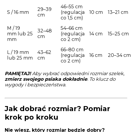
46–55 cm
29–39
S / 16 mm
(regulacja
10 cm
13–21 cm
cm
co 1,5 cm)
M / 19
54–66 cm
32–48
mm lub 25
(regulacja
14 cm
15–25 cm
cm
mm
co 2 cm)
66–80 cm
L / 19 mm
43–62
(regulacja
16 cm
20–34 cm
lub 25 mm
cm
co 2 cm)
PAMIĘTAJ!
Aby wybrać odpowiedni rozmiar szelek,
zmierz swojego psiaka dokładnie
. To klucz do
wygody i bezpieczeństwa.
Jak dobrać rozmiar? Pomiar
krok po kroku
Nie wiesz, który rozmiar będzie dobry?