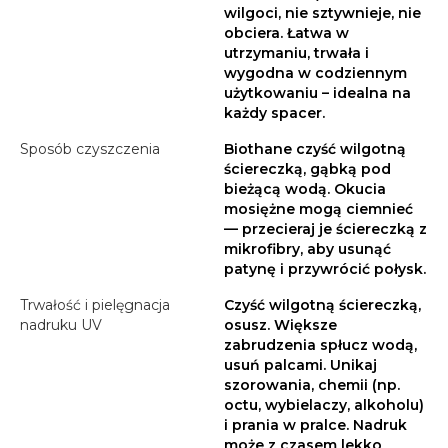
wilgoci, nie sztywnieje, nie
obciera. Łatwa w
utrzymaniu, trwała i
wygodna w codziennym
użytkowaniu – idealna na
każdy spacer.
Sposób czyszczenia
Biothane czyść wilgotną
ściereczką, gąbką pod
bieżącą wodą. Okucia
mosiężne mogą ciemnieć
— przecieraj je ściereczką z
mikrofibry, aby usunąć
patynę i przywrócić połysk.
Trwałość i pielęgnacja
Czyść wilgotną ściereczką,
nadruku UV
osusz. Większe
zabrudzenia spłucz wodą,
usuń palcami. Unikaj
szorowania, chemii (np.
octu, wybielaczy, alkoholu)
i prania w pralce. Nadruk
może z czasem lekko