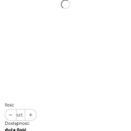
*
KOLOR OKUĆ
ZŁOTY | STANDARD
SREBRNY
(+16,00 zł)
CZARNY
(+16,00 zł)
RÓŻOWE ZŁOTO
(+16,00 zł)
*
PERSONALIZACJA TWÓJ NAPIS (IMIĘ/TEL)
*
FONT / CZCIONKA
FONT 1
FONT 2
FONT 3
FONT 4
*
Potwierdzam indywidualną personalizację produktu
Ilość
szt.
Dostępność:
duża ilość