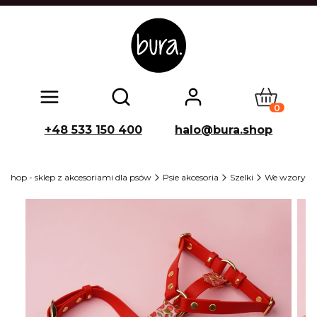
Produkty w
Otwórz wyszukiwarkę
+48 533 150 400
halo@bura.shop
 shop - sklep z akcesoriami dla psów
Psie akcesoria
Szelki
We wzory