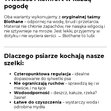
pogodę
Oba warianty wykonujemy z
oryginalnej taśmy
Biothane
– odpornej na wodę, brud i przetarcia.
Materiał nie chłonie zapachów, nie nasiąka wilgocią i
nie sztywnieje na mrozie. Jest lekki, przyjemny w
dotyku i nie wyciera sierści. → Biothane to lubi.
Dlaczego psiarze kochają nasze
szelki:
Czteropunktowa regulacja
– idealne
dopasowanie do sylwetki psa
Nie ograniczają ruchów
– sprawdzą się i w
mieście, i na łące
Wodoodporność
– deszcz, kałuże, rzeka?
Jasne!
Łatwe do czyszczenia
– wystarczy woda i
odrobina mydła