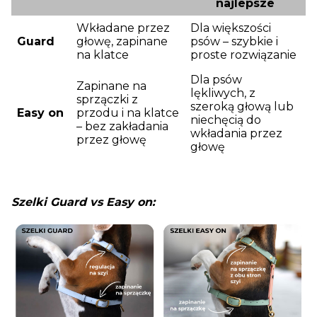
najlepsze
Wkładane przez
Dla większości
Guard
głowę, zapinane
psów – szybkie i
na klatce
proste rozwiązanie
Dla psów
Zapinane na
lękliwych, z
sprzączki z
szeroką głową lub
Easy on
przodu i na klatce
niechęcią do
– bez zakładania
wkładania przez
przez głowę
głowę
Szelki Guard vs Easy on: