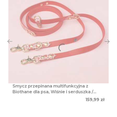
Smycz przepinana multifunkcyjna z
Biothane dla psa, Wiśnie i serduszka /
czerwony, łososiowy róż
Cena
159,99 zł