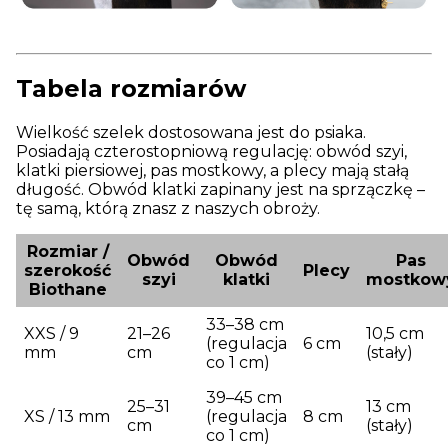
Tabela rozmiarów
Wielkość szelek dostosowana jest do psiaka.
Posiadają czterostopniową regulację: obwód szyi,
klatki piersiowej, pas mostkowy, a plecy mają stałą
długość. Obwód klatki zapinany jest na sprzączkę –
tę samą, którą znasz z naszych obroży.
Rozmiar /
Obwód
Obwód
Pas
szerokość
Plecy
szyi
klatki
mostkow
Biothane
33–38 cm
XXS / 9
21–26
10,5 cm
(regulacja
6 cm
mm
cm
(stały)
co 1 cm)
39–45 cm
25–31
13 cm
XS / 13 mm
(regulacja
8 cm
cm
(stały)
co 1 cm)