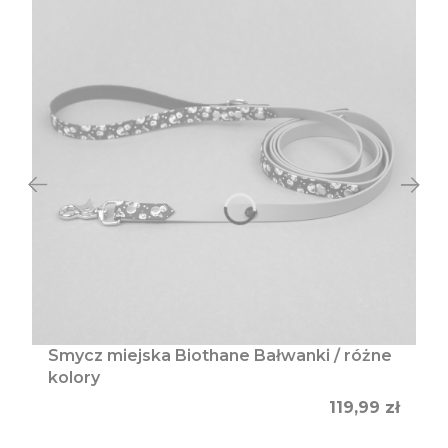
Smycz miejska Biothane Bałwanki / różne
kolory
Cena
119,99 zł