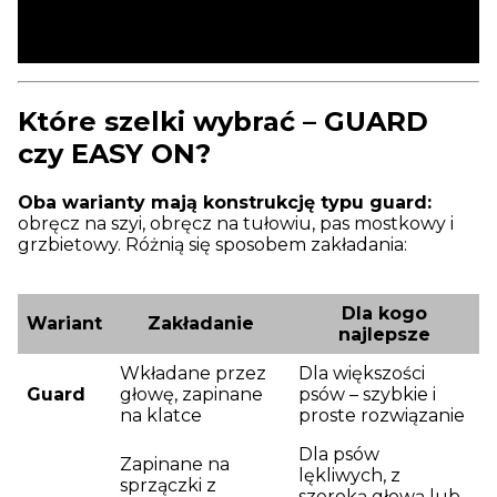
Które szelki wybrać – GUARD
czy EASY ON?
Oba warianty mają konstrukcję typu guard:
obręcz na szyi, obręcz na tułowiu, pas mostkowy i
grzbietowy. Różnią się sposobem zakładania:
Dla kogo
Wariant
Zakładanie
najlepsze
Wkładane przez
Dla większości
Guard
głowę, zapinane
psów – szybkie i
na klatce
proste rozwiązanie
Dla psów
Zapinane na
lękliwych, z
sprzączki z
szeroką głową lub