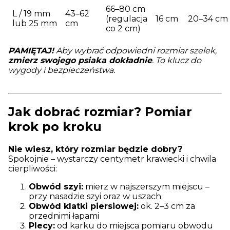
66–80 cm
L / 19 mm
43–62
(regulacja
16 cm
20–34 cm
lub 25 mm
cm
co 2 cm)
PAMIĘTAJ!
Aby wybrać odpowiedni rozmiar szelek,
zmierz swojego psiaka dokładnie
. To klucz do
wygody i bezpieczeństwa.
Jak dobrać rozmiar? Pomiar
krok po kroku
Nie wiesz, który rozmiar będzie dobry?
Spokojnie – wystarczy centymetr krawiecki i chwila
cierpliwości:
Obwód szyi:
mierz w najszerszym miejscu –
przy nasadzie szyi oraz w uszach
Obwód klatki piersiowej:
ok. 2–3 cm za
przednimi łapami
Plecy:
od karku do miejsca pomiaru obwodu