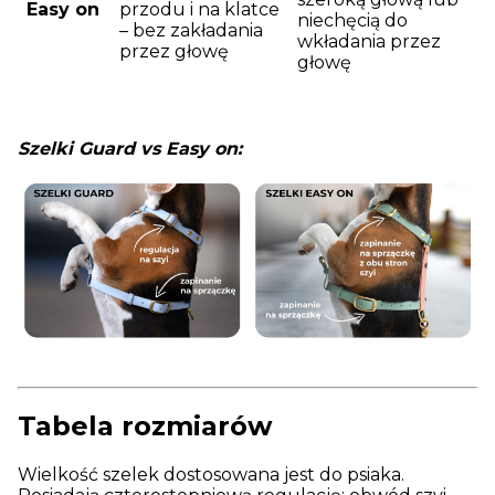
Easy on
przodu i na klatce
niechęcią do
– bez zakładania
wkładania przez
przez głowę
głowę
Szelki Guard vs Easy on:
Tabela rozmiarów
Wielkość szelek dostosowana jest do psiaka.