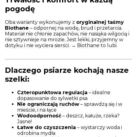
pogodę
Oba warianty wykonujemy z
oryginalnej taśmy
Biothane
– odpornej na wodę, brud i przetarcia.
Materiał nie chłonie zapachów, nie nasiąka wilgocią i
nie sztywnieje na mrozie. Jest lekki, przyjemny w
dotyku i nie wyciera sierści. → Biothane to lubi.
Dlaczego psiarze kochają nasze
szelki:
Czteropunktowa regulacja
– idealne
dopasowanie do sylwetki psa
Nie ograniczają ruchów
– sprawdzą się i w
mieście, i na łące
Wodoodporność
– deszcz, kałuże, rzeka?
Jasne!
Łatwe do czyszczenia
– wystarczy woda i
odrobina mydła