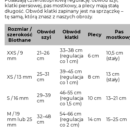
Posiadają czterostopniową regulację: obwód szyi,
klatki piersiowej, pas mostkowy, a plecy mają stałą
długość. Obwód klatki zapinany jest na sprzączkę –
tę samą, którą znasz z naszych obroży.
Rozmiar /
Obwód
Obwód
Pas
szerokość
Plecy
szyi
klatki
mostkow
Biothane
33–38 cm
XXS / 9
21–26
10,5 cm
(regulacja
6 cm
mm
cm
(stały)
co 1 cm)
39–45 cm
25–31
13 cm
XS / 13 mm
(regulacja
8 cm
cm
(stały)
co 1 cm)
46–55 cm
29–39
S / 16 mm
(regulacja
10 cm
13–21 cm
cm
co 1,5 cm)
M / 19
54–66 cm
32–48
mm lub 25
(regulacja
14 cm
15–25 cm
cm
mm
co 2 cm)