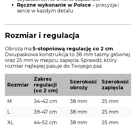
Ręczne wykonanie w Polsce
– precyzja i
serce w każdym detalu
Rozmiar i regulacja
Obroża ma
5-stopniową regulację co 2 cm
.
Dwupaskowa konstrukcja to 38 mm taśmy głównej
oraz 25 mm w miejscu zapięcia. Sprawdź, który
rozmiar najlepiej pasuje do Twojego psa:
Zakres
Szerokość
Szerokość
Rozmiar
regulacji
obroży
zapięcia
(co 2 cm)
M
34–42 cm
38 mm
25 mm
L
39–47 cm
38 mm
25 mm
XL
44–52 cm
38 mm
25 mm