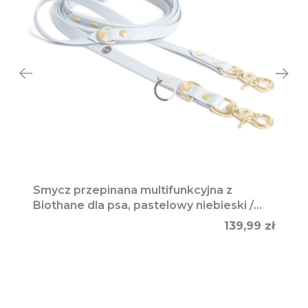
Smycz przepinana multifunkcyjna z
Biothane dla psa, pastelowy niebieski /
PUPPY blue
Cena
139,99 zł