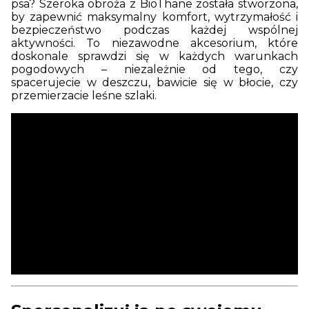
psa? Szeroka obroża z BioThane została stworzona,
by zapewnić maksymalny komfort, wytrzymałość i
bezpieczeństwo podczas każdej wspólnej
aktywności. To niezawodne akcesorium, które
doskonale sprawdzi się w każdych warunkach
pogodowych – niezależnie od tego, czy
spacerujecie w deszczu, bawicie się w błocie, czy
przemierzacie leśne szlaki.