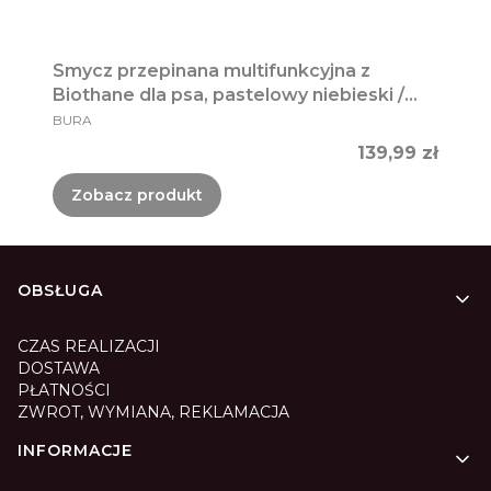
Smycz przepinana multifunkcyjna z
Biothane dla psa, pastelowy niebieski /
PRODUCENT
PUPPY blue
BURA
Cena
139,99 zł
Zobacz produkt
Linki w stopce
OBSŁUGA
CZAS REALIZACJI
DOSTAWA
PŁATNOŚCI
ZWROT, WYMIANA, REKLAMACJA
INFORMACJE