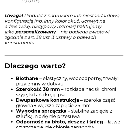
Uwaga!
Produkt z nadrukiem lub niestandardową
konfiguracją (np. inny kolor okuć, uchwyt na
adresówkę, nietypowy rozmiar) traktujemy
jako
personalizowany
– nie podlega zwrotowi
zgodnie z art. 38 ust. 3 ustawy o prawach
konsumenta.
Dlaczego warto?
Biothane
– elastyczny, wodoodporny, trwały i
przyjemny w dotyku
Szerokość 38 mm
– rozkłada nacisk, chroni
szyję, krtań i kręgi psa
Dwupaskowa konstrukcja
– szeroka część
główna + węższe zapięcie 25 mm
Wygodna sprzączka
– stabilne zapięcie z
szlufką, nic się nie przesuwa
Odporność na błoto, deszcz i śnieg
– łatwe
czyszczenie, nie chłonie zapachów