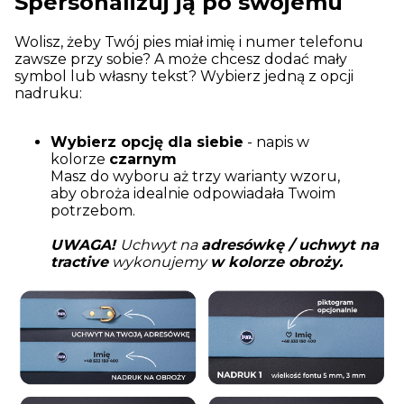
Spersonalizuj ją po swojemu
Wolisz, żeby Twój pies miał imię i numer telefonu
zawsze przy sobie? A może chcesz dodać mały
symbol lub własny tekst? Wybierz jedną z opcji
nadruku:
Wybierz opcję dla siebie
- napis w
kolorze
czarnym
Masz do wyboru aż trzy warianty wzoru,
aby obroża idealnie odpowiadała Twoim
potrzebom.
UWAGA!
Uchwyt na
adresówkę / uchwyt na
tractive
wykonujemy
w kolorze obroży.