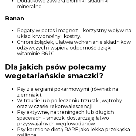
Dodatkowo zawiera błonnik i składniki
mineralne.
Banan
Bogaty w potas i magnez – korzystny wpływ na
układ krwionośny i kostny.
Chroni żołądek, ułatwia wchłanianie składników
odżywczych i wspiera odporność dzięki
witaminie B6 i C.
Dla jakich psów polecamy
wegetariańskie smaczki?
Psy z alergiami pokarmowymi (również na
ziemniaki).
W trakcie lub po leczeniu trzustki, wątroby
oraz w czasie rekonwalescencji.
Psy aktywne, na treningach lub długich
spacerach – smaczki dostarczają łatwo
przyswajalnych węglowodanów.
Psy karmione dietą BARF jako lekka przekąska
roślinna.