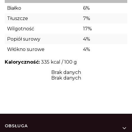
Białko
6%
Tłuszcze
7%
Wilgotność
17%
Popiół surowy
4%
Włókno surowe
4%
Kaloryczność:
335 kcal / 100 g
Brak danych
Brak danych
Linki w stopce
OBSŁUGA