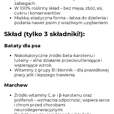
zabiegach.
W 100% roślinny skład – bez mięsa, zbóż, soi,
cukru i konserwantów.
Miękka, elastyczna forma – łatwa do dzielenia i
podania nawet psom z wrażliwym uzębieniem.
Skład (tylko 3 składniki!):
Bataty dla psa
Niskokaloryczne źródło beta-karotenu i
luteiny – silne działanie przeciwutleniające i
wspierające wzrok.
Witaminy z grupy B i błonnik – dla prawidłowej
pracy jelit i lepszego trawienia.
Marchew
Źródło witaminy C, α- i β-karotenu oraz
polifenoli – wzmacnia odporność, wspiera serce
i chroni przed chorobami
neurodegeneracyjnymi.