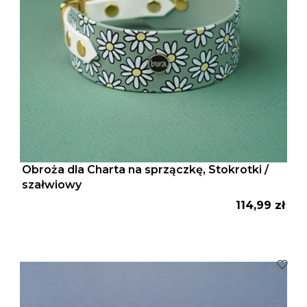
Obroża dla Charta na sprzączkę, Stokrotki /
szałwiowy
Cena
114,99 zł