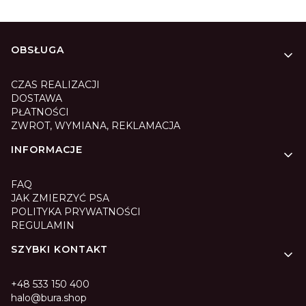
Linki w stopce
OBSŁUGA
CZAS REALIZACJI
DOSTAWA
PŁATNOŚCI
ZWROT, WYMIANA, REKLAMACJA
INFORMACJE
FAQ
JAK ZMIERZYĆ PSA
POLITYKA PRYWATNOŚCI
REGULAMIN
SZYBKI KONTAKT
+48 533 150 400
halo@bura.shop