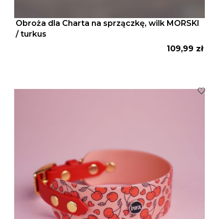
Obroża dla Charta na sprzączkę, wilk MORSKI
/ turkus
Cena
109,99 zł