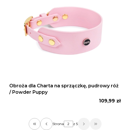
Obroża dla Charta na sprzączkę, pudrowy róż
/ Powder Puppy
Cena
109,99 zł
Strona
z 5
Wróć do pierwszej strony z produktami
Przejdź do osta