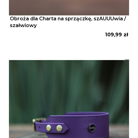
Obroża dla Charta na sprzączkę, szAUUUwia /
szałwiowy
Cena
109,99 zł