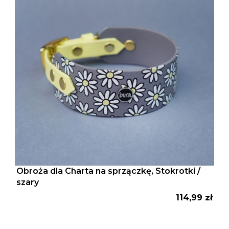
Obroża dla Charta na sprzączkę, Stokrotki /
szary
Cena
114,99 zł