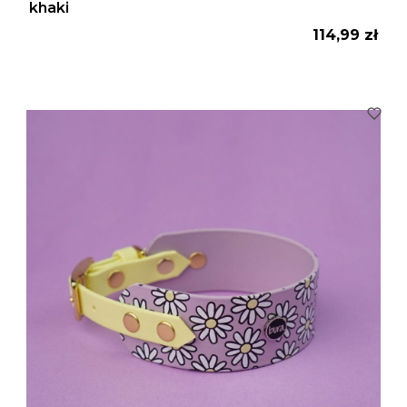
khaki
Cena
114,99 zł