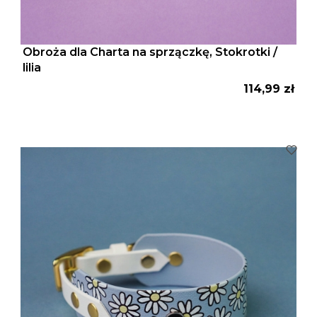
Obroża dla Charta na sprzączkę, Stokrotki /
lilia
Cena
114,99 zł