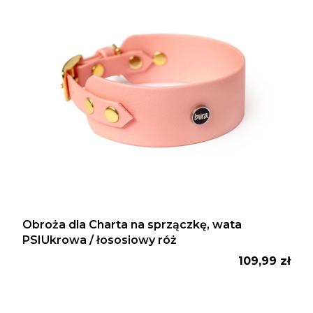
Obroża dla Charta na sprzączkę, wata
PSIUkrowa / łososiowy róż
Cena
109,99 zł