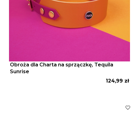
Obroża dla Charta na sprzączkę, Tequila
Sunrise
Cena
124,99 zł