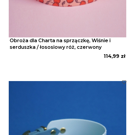
Obroża dla Charta na sprzączkę, Wiśnie i
serduszka / łososiowy róż, czerwony
Cena
114,99 zł