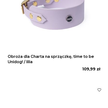
Obroża dla Charta na sprzączkę, time to be
Unidog! / lilia
Cena
109,99 zł