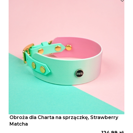
Obroża dla Charta na sprzączkę, Strawberry
Matcha
Cena
124,99 zł