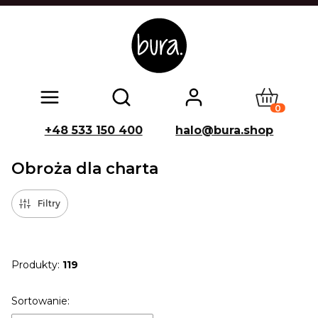
Produkty w
Otwórz wyszukiwarkę
+48 533 150 400
halo@bura.shop
Obroża dla charta
Filtry
Produkty:
119
Lista produktów
Sortowanie: