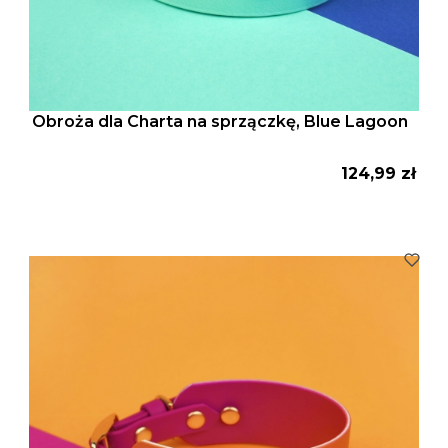
Obroża dla Charta na sprzączkę, Blue Lagoon
Cena
124,99 zł