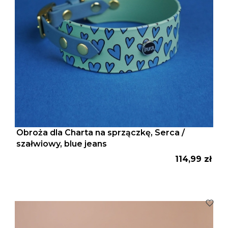
Obroża dla Charta na sprzączkę, Serca /
szałwiowy, blue jeans
Cena
114,99 zł