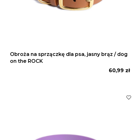
Obroża na sprzączkę dla psa, jasny brąz / dog
on the ROCK
Cena
60,99 zł