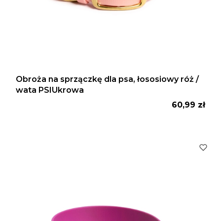
Obroża na sprzączkę dla psa, łososiowy róż /
wata PSIUkrowa
Cena
60,99 zł