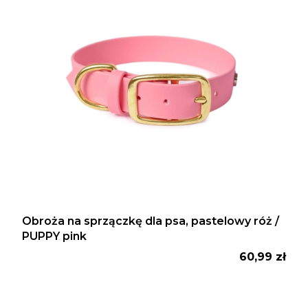
Obroża na sprzączkę dla psa, pastelowy róż /
PUPPY pink
Cena
60,99 zł