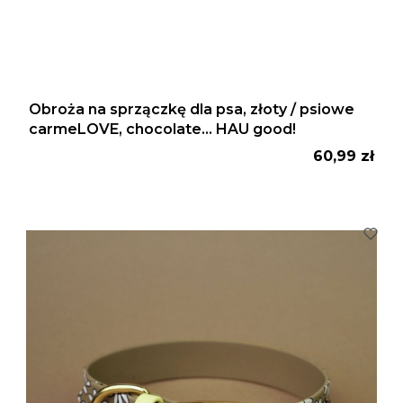
Obroża na sprzączkę dla psa, złoty / psiowe
carmeLOVE, chocolate... HAU good!
Cena
60,99 zł