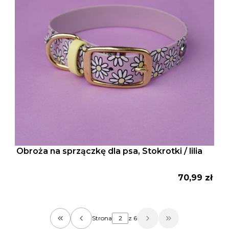
Obroża na sprzączkę dla psa, Stokrotki / lilia
Cena
70,99 zł
Strona
z 6
Wróć do pierwszej strony z produktami
Przejdź do osta