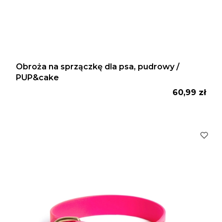
Obroża na sprzączkę dla psa, pudrowy /
PUP&cake
Cena
60,99 zł