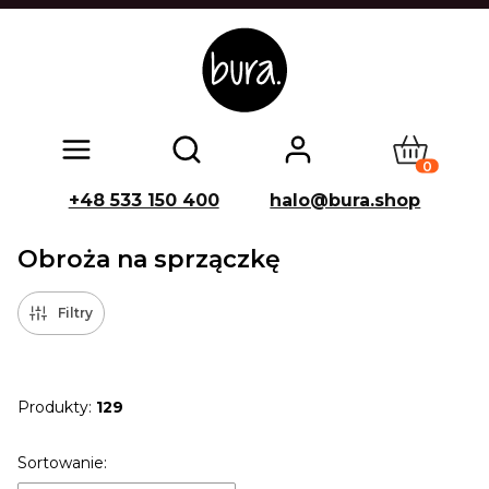
Produkty w
Otwórz wyszukiwarkę
+48 533 150 400
halo@bura.shop
Obroża na sprzączkę
Filtry
Produkty:
129
Lista produktów
Sortowanie: