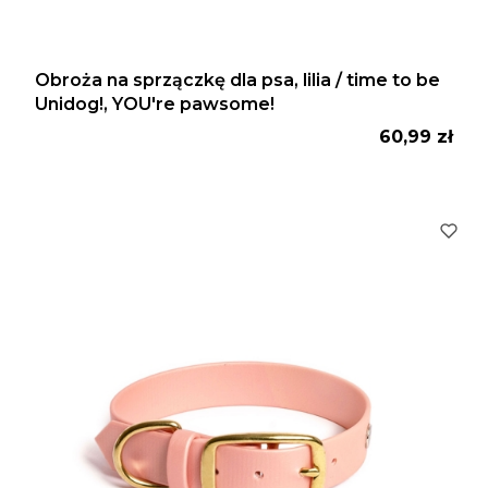
Obroża na sprzączkę dla psa, lilia / time to be
Unidog!, YOU're pawsome!
Cena
60,99 zł