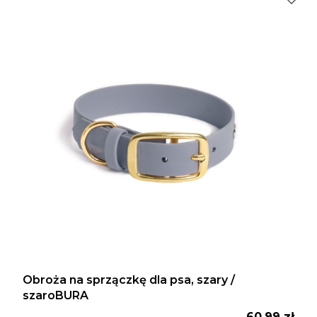
Obroża na sprzączkę dla psa, szary /
szaroBURA
Cena
60,99 zł