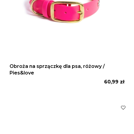
Obroża na sprzączkę dla psa, różowy /
Pies&love
Cena
60,99 zł