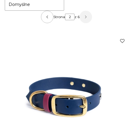
Domyślne
Strona
z 6
Poprzednie produkty
Następne produkty