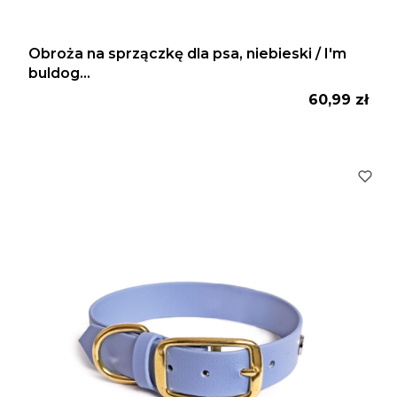
Obroża na sprzączkę dla psa, niebieski / I'm
buldog...
Cena
60,99 zł