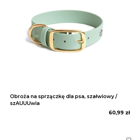
Obroża na sprzączkę dla psa, szałwiowy /
szAUUUwia
Cena
60,99 zł