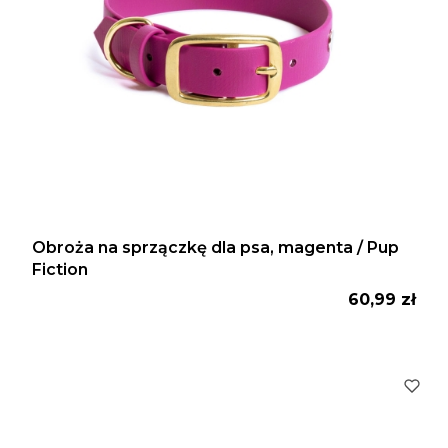
Obroża na sprzączkę dla psa, magenta / Pup
Fiction
Cena
60,99 zł