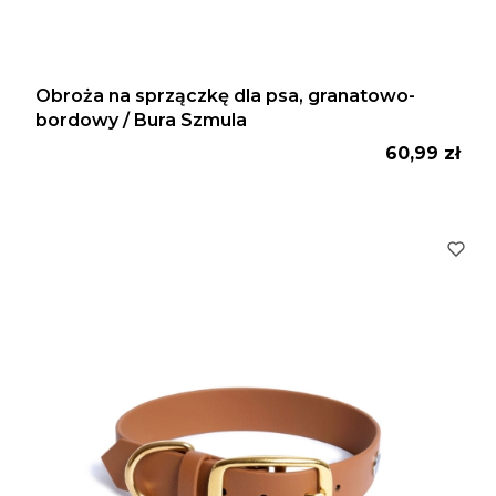
Obroża na sprzączkę dla psa, granatowo-
bordowy / Bura Szmula
Cena
60,99 zł