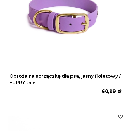
Obroża na sprzączkę dla psa, jasny fioletowy /
FURRY tale
Cena
60,99 zł