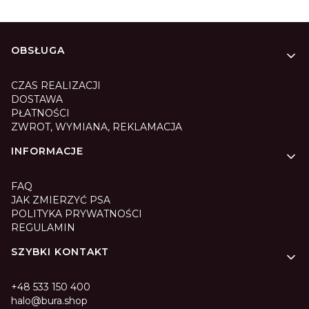
Linki w stopce
OBSŁUGA
CZAS REALIZACJI
DOSTAWA
PŁATNOŚCI
ZWROT, WYMIANA, REKLAMACJA
INFORMACJE
FAQ
JAK ZMIERZYĆ PSA
POLITYKA PRYWATNOŚCI
REGULAMIN
SZYBKI KONTAKT
+48 533 150 400
halo@bura.shop