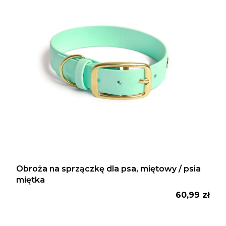
Obroża na sprzączkę dla psa, miętowy / psia
miętka
Cena
60,99 zł