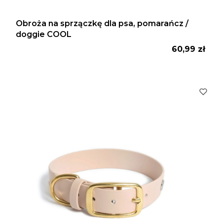
Obroża na sprzączkę dla psa, pomarańcz /
doggie COOL
Cena
60,99 zł