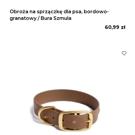
Obroża na sprzączkę dla psa, bordowo-
granatowy / Bura Szmula
Cena
60,99 zł