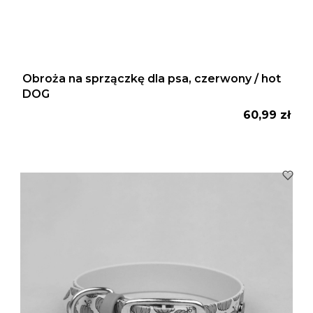
Obroża na sprzączkę dla psa, czerwony / hot
DOG
Cena
60,99 zł