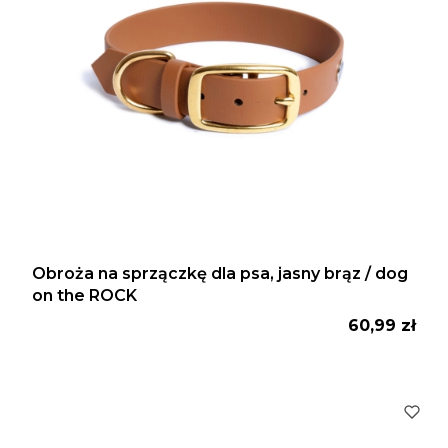
Obroża na sprzączkę dla psa, jasny brąz / dog
on the ROCK
Cena
60,99 zł