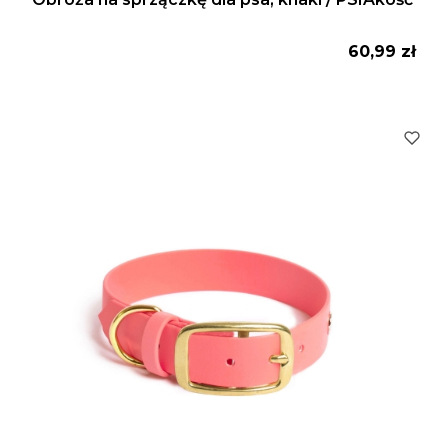
Cena
60,99 zł