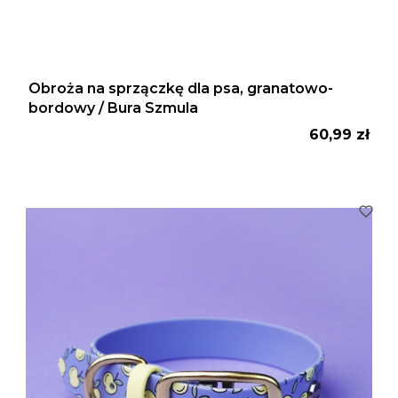
Obroża na sprzączkę dla psa, granatowo-
bordowy / Bura Szmula
Cena
60,99 zł