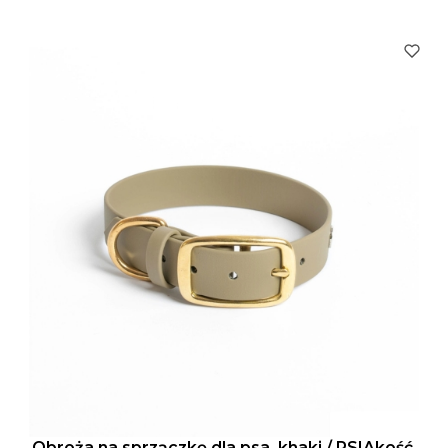
Obroża na sprzączkę dla psa, khaki / PSIAkość