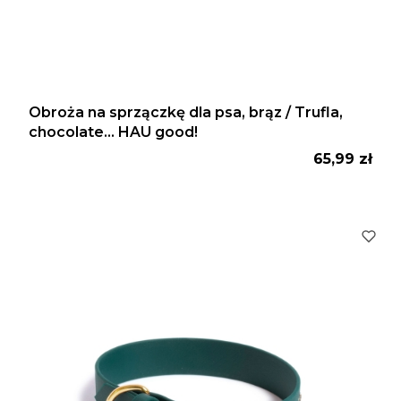
Obroża na sprzączkę dla psa, brąz / Trufla,
chocolate... HAU good!
Cena
65,99 zł