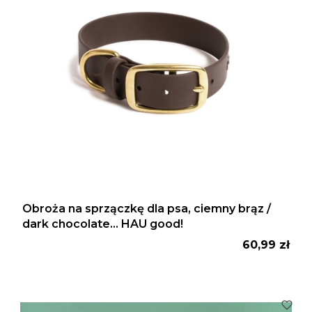
Obroża na sprzączkę dla psa, ciemny brąz /
dark chocolate... HAU good!
Cena
60,99 zł