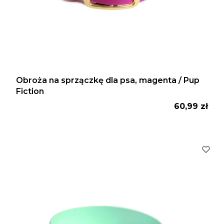
Obroża na sprzączkę dla psa, magenta / Pup
Fiction
Cena
60,99 zł