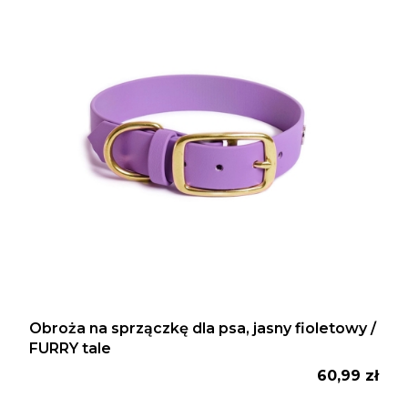
Obroża na sprzączkę dla psa, jasny fioletowy /
FURRY tale
Cena
60,99 zł