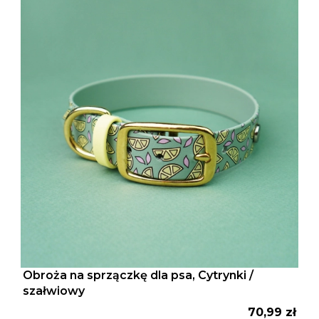
Obroża na sprzączkę dla psa, Cytrynki /
szałwiowy
Cena
70,99 zł