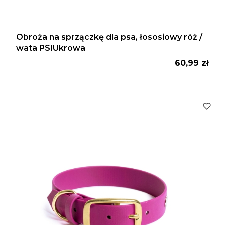
Obroża na sprzączkę dla psa, łososiowy róż /
wata PSIUkrowa
Cena
60,99 zł