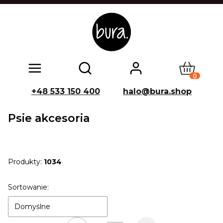
Produkty w
Otwórz wyszukiwarkę
+48 533 150 400
halo@bura.shop
Psie akcesoria
Produkty:
1034
Lista produktów
Sortowanie:
Domyślne