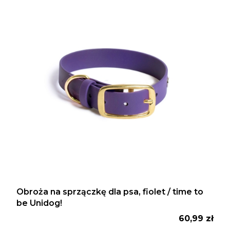
Obroża na sprzączkę dla psa, fiolet / time to
be Unidog!
Cena
60,99 zł