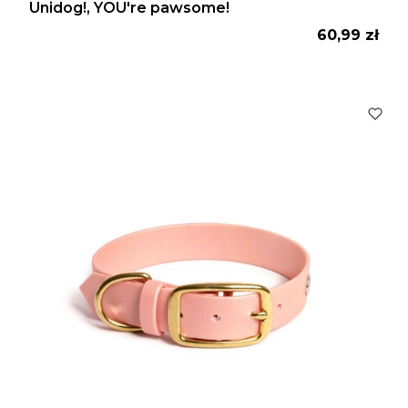
Unidog!, YOU're pawsome!
Cena
60,99 zł