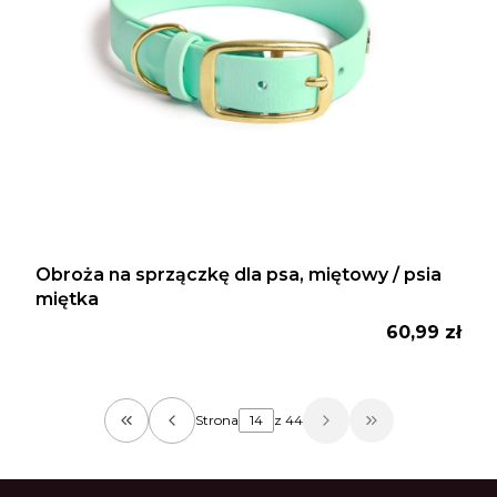
Obroża na sprzączkę dla psa, miętowy / psia
miętka
Cena
60,99 zł
Strona
z 44
Wróć do pierwszej strony z produktami
Przejdź do osta