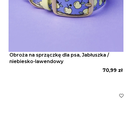
Obroża na sprzączkę dla psa, Jabłuszka /
niebiesko-lawendowy
Cena
70,99 zł