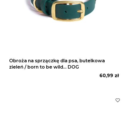
Obroża na sprzączkę dla psa, butelkowa
zieleń / born to be wild... DOG
Cena
60,99 zł