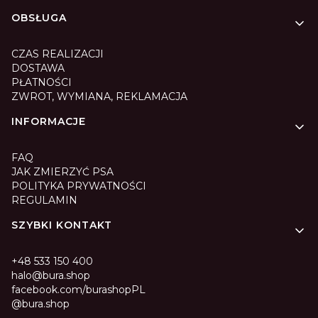
Linki w stopce
OBSŁUGA
CZAS REALIZACJI
DOSTAWA
PŁATNOŚCI
ZWROT, WYMIANA, REKLAMACJA
INFORMACJE
FAQ
JAK ZMIERZYĆ PSA
POLITYKA PRYWATNOŚCI
REGULAMIN
SZYBKI KONTAKT
+48 533 150 400
halo@bura.shop
facebook.com/burashopPL
@bura.shop