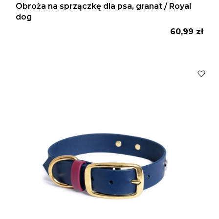
Obroża na sprzączkę dla psa, granat / Royal
dog
Cena
60,99 zł