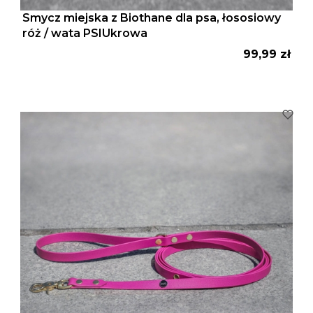
Smycz miejska z Biothane dla psa, łososiowy
róż / wata PSIUkrowa
Cena
99,99 zł