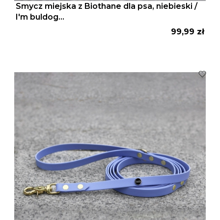
Smycz miejska z Biothane dla psa, niebieski /
I'm buldog...
Cena
99,99 zł