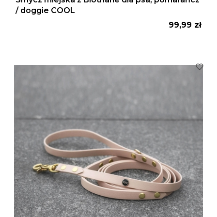
/ doggie COOL
Cena
99,99 zł