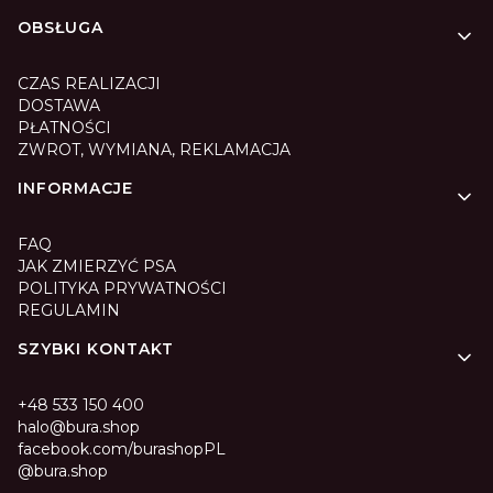
Linki w stopce
OBSŁUGA
CZAS REALIZACJI
DOSTAWA
PŁATNOŚCI
ZWROT, WYMIANA, REKLAMACJA
INFORMACJE
FAQ
JAK ZMIERZYĆ PSA
POLITYKA PRYWATNOŚCI
REGULAMIN
SZYBKI KONTAKT
+48 533 150 400
halo@bura.shop
facebook.com/burashopPL
@bura.shop