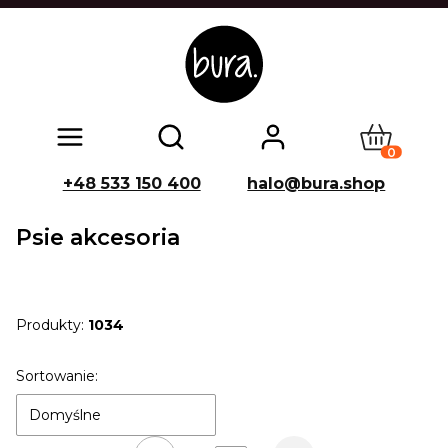
Produkty w
Otwórz wyszukiwarkę
+48 533 150 400
halo@bura.shop
Psie akcesoria
Produkty:
1034
Lista produktów
Sortowanie:
Domyślne