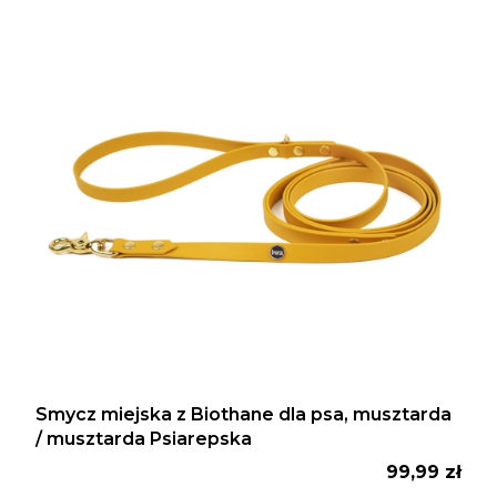
Smycz miejska z Biothane dla psa, musztarda
/ musztarda Psiarepska
Cena
99,99 zł