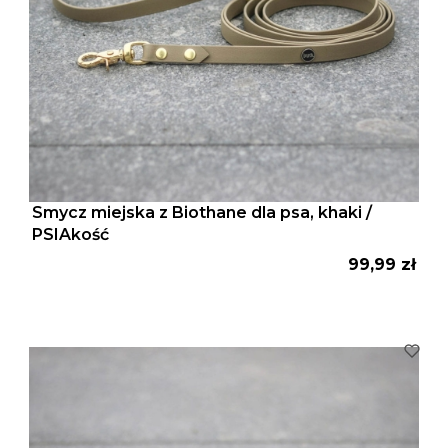
Smycz miejska z Biothane dla psa, khaki /
PSIAkość
Cena
99,99 zł