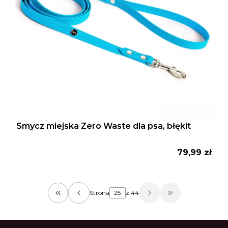
Smycz miejska Zero Waste dla psa, błękit
Cena
79,99 zł
Strona
z 44
Wróć do pierwszej strony z produktami
Przejdź do osta