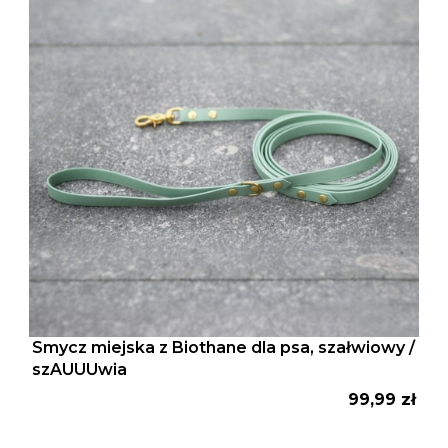
Smycz miejska z Biothane dla psa, szałwiowy /
szAUUUwia
Cena
99,99 zł