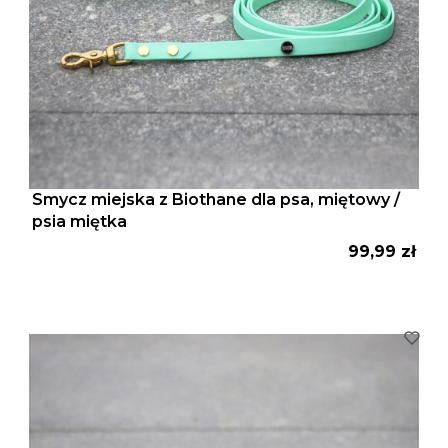
Smycz miejska z Biothane dla psa, miętowy /
psia miętka
Cena
99,99 zł