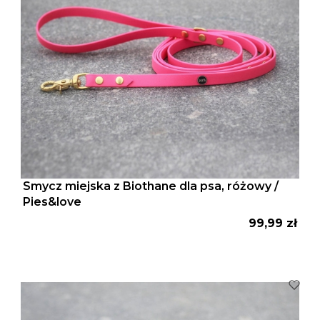
Smycz miejska z Biothane dla psa, różowy /
Pies&love
Cena
99,99 zł