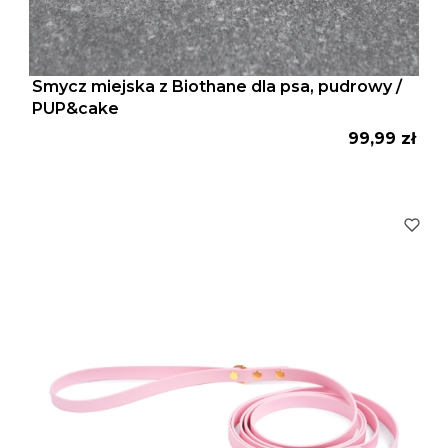
Smycz miejska z Biothane dla psa, pudrowy /
PUP&cake
Cena
99,99 zł