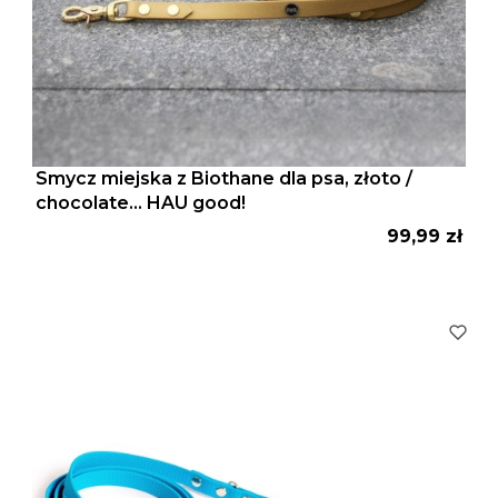
Smycz miejska z Biothane dla psa, złoto /
chocolate... HAU good!
Cena
99,99 zł