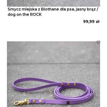
Smycz miejska z Biothane dla psa, jasny brąz /
dog on the ROCK
Cena
99,99 zł