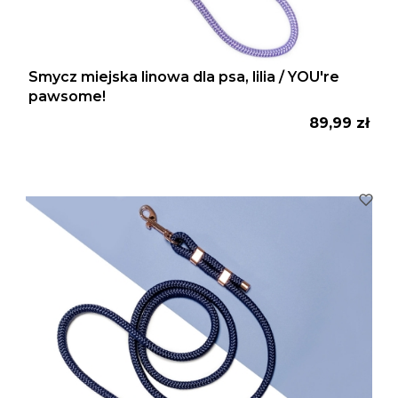
Smycz miejska linowa dla psa, lilia / YOU're
pawsome!
Cena
89,99 zł