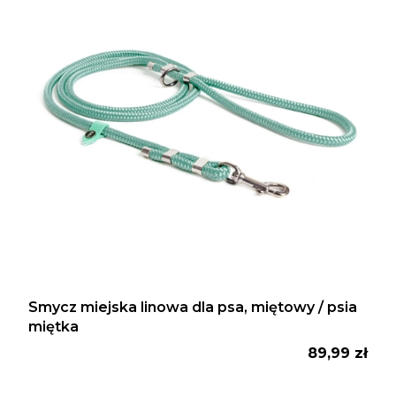
Smycz miejska linowa dla psa, miętowy / psia
miętka
Cena
89,99 zł