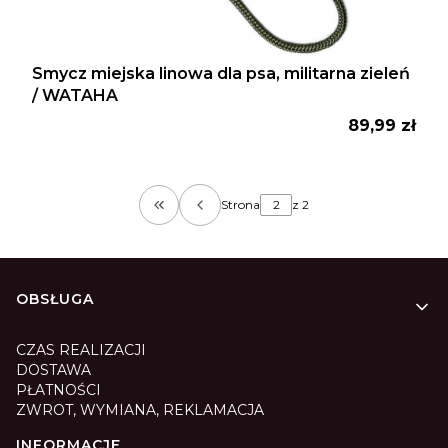
Smycz miejska linowa dla psa, militarna zieleń
/ WATAHA
Cena
89,99 zł
Strona
z 2
Wróć do pierwszej strony z produktam
Linki w stopce
OBSŁUGA
CZAS REALIZACJI
DOSTAWA
PŁATNOŚCI
ZWROT, WYMIANA, REKLAMACJA
INFORMACJE