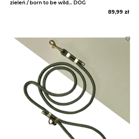
zieleń / born to be wild... DOG
Cena
89,99 zł