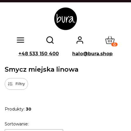
Produkty w
Otwórz wyszukiwarkę
+48 533 150 400
halo@bura.shop
Smycz miejska linowa
Filtry
Produkty:
30
Lista produktów
Sortowanie: