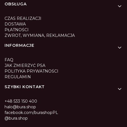
Linki w stopce
OBSŁUGA
CZAS REALIZACJI
DOSTAWA
PŁATNOŚCI
ZWROT, WYMIANA, REKLAMACJA
INFORMACJE
FAQ
JAK ZMIERZYĆ PSA
POLITYKA PRYWATNOŚCI
REGULAMIN
SZYBKI KONTAKT
+48 533 150 400
halo@bura.shop
facebook.com/burashopPL
@bura.shop