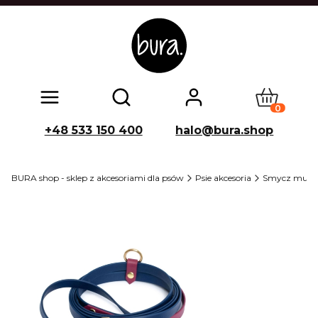
Produkty w
Otwórz wyszukiwarkę
+48 533 150 400
halo@bura.shop
BURA shop - sklep z akcesoriami dla psów
Psie akcesoria
Smycz multi