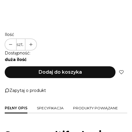
NIE PRZEDŁUŻAM
+ 1 M
(+22,00 zł)
+ 2 M
(+44,00 zł)
+ 3 M
(+66,00 zł)
Ilość
szt.
Dostępność:
duża ilość
Dodaj do koszyka
Zapytaj o produkt
PEŁNY OPIS
SPECYFIKACJA
PRODUKTY POWIĄZANE