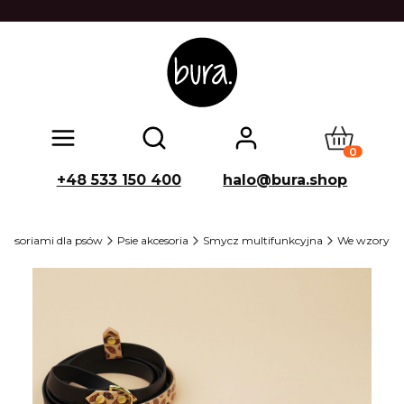
Produkty w
Otwórz wyszukiwarkę
+48 533 150 400
halo@bura.shop
kcesoriami dla psów
Psie akcesoria
Smycz multifunkcyjna
We wzory