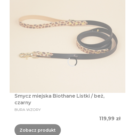
Smycz miejska Biothane Listki / beż,
czarny
PRODUCENT
BURA WZORY
Cena
119,99 zł
Zobacz produkt