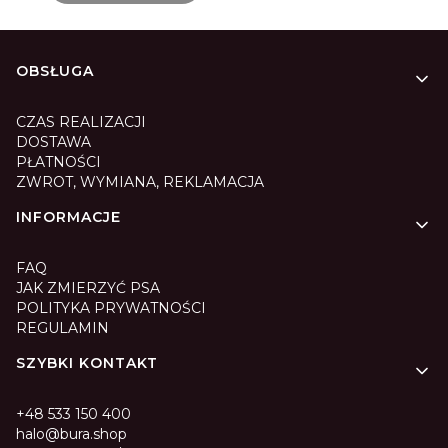
Linki w stopce
OBSŁUGA
CZAS REALIZACJI
DOSTAWA
PŁATNOŚCI
ZWROT, WYMIANA, REKLAMACJA
INFORMACJE
FAQ
JAK ZMIERZYĆ PSA
POLITYKA PRYWATNOŚCI
REGULAMIN
SZYBKI KONTAKT
+48 533 150 400
halo@bura.shop