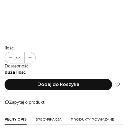
NIE PRZEDŁUŻAM
+ 1 M
(+22,00 zł)
+ 2 M
(+44,00 zł)
+ 3 M
(+66,00 zł)
*
KOLOR_GŁÓWNY
Pokaż wszystkie kolory
Ilość
szt.
Dostępność:
duża ilość
Dodaj do koszyka
Zapytaj o produkt
PEŁNY OPIS
SPECYFIKACJA
PRODUKTY POWIĄZANE