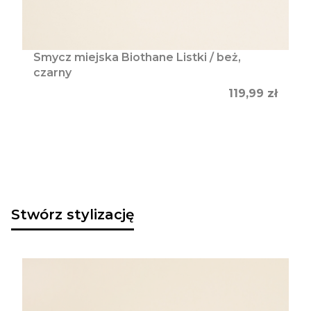
Smycz miejska Biothane Listki / beż,
czarny
Cena
119,99 zł
Stwórz stylizację