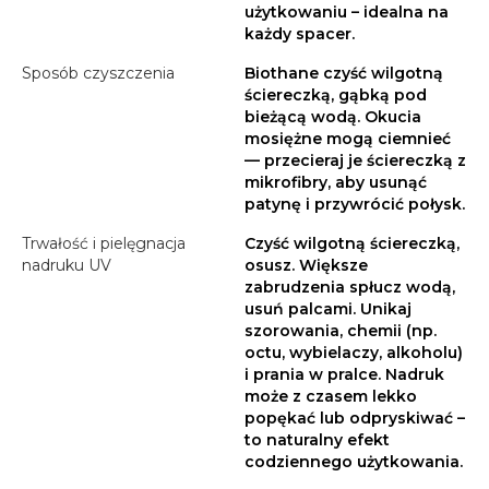
użytkowaniu – idealna na
każdy spacer.
Sposób czyszczenia
Biothane czyść wilgotną
ściereczką, gąbką pod
bieżącą wodą. Okucia
mosiężne mogą ciemnieć
— przecieraj je ściereczką z
mikrofibry, aby usunąć
patynę i przywrócić połysk.
Trwałość i pielęgnacja
Czyść wilgotną ściereczką,
nadruku UV
osusz. Większe
zabrudzenia spłucz wodą,
usuń palcami. Unikaj
szorowania, chemii (np.
octu, wybielaczy, alkoholu)
i prania w pralce. Nadruk
może z czasem lekko
popękać lub odpryskiwać –
to naturalny efekt
codziennego użytkowania.