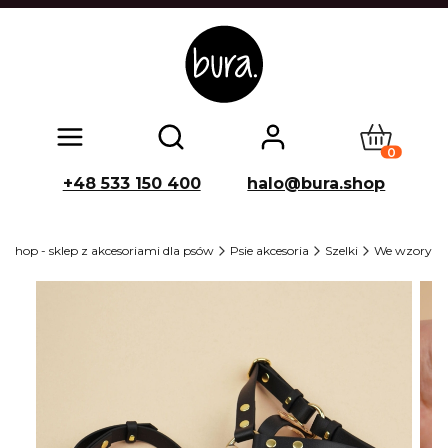
Produkty w
Otwórz wyszukiwarkę
+48 533 150 400
halo@bura.shop
 shop - sklep z akcesoriami dla psów
Psie akcesoria
Szelki
We wzory