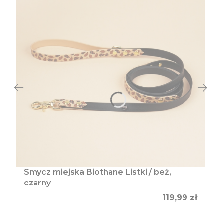
Smycz miejska Biothane Listki / beż,
czarny
Cena
119,99 zł