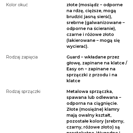
Kolor okuć
złote (mosiądz – odporne
na rdzę, cięższe, mogą
brudzić jasną sierść),
srebrne (galwanizowane –
odporne na ścieranie),
czarne i różowe złoto
(lakierowane – mogą się
wycierać).
Rodzaj zapięcia
Guard – wkładane przez
głowę, zapinane na klatce /
Easy on – zapinane na
sprzączki z przodu i na
klatce
Rodzaj sprzączki
Metalowa sprzączka,
spawana lub odlewana –
odporna na ciągnięcie.
Złote (mosiężne) klamry
mają owalny kształt,
pozostałe kolory (srebrny,
czarny, różowe złoto) są
prostokątne. Wygodne i