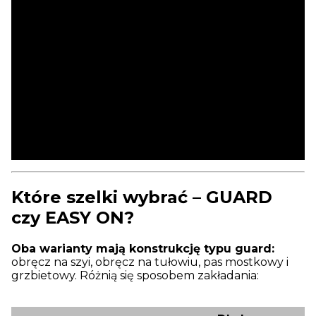
Które szelki wybrać – GUARD
czy EASY ON?
Oba warianty mają konstrukcję typu guard:
obręcz na szyi, obręcz na tułowiu, pas mostkowy i
grzbietowy. Różnią się sposobem zakładania: