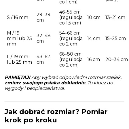
co 1 cm)
46–55 cm
29–39
S / 16 mm
(regulacja
10 cm
13–21 cm
cm
co 1,5 cm)
M / 19
54–66 cm
32–48
mm lub 25
(regulacja
14 cm
15–25 cm
cm
mm
co 2 cm)
66–80 cm
L / 19 mm
43–62
(regulacja
16 cm
20–34 cm
lub 25 mm
cm
co 2 cm)
PAMIĘTAJ!
Aby wybrać odpowiedni rozmiar szelek,
zmierz swojego psiaka dokładnie
. To klucz do
wygody i bezpieczeństwa.
Jak dobrać rozmiar? Pomiar
krok po kroku