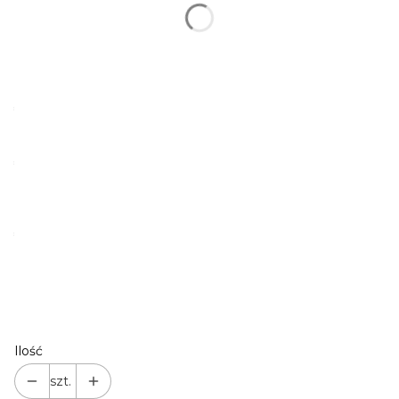
ZŁOTY | STANDARD
SREBRNY
(+16,00 zł)
CZARNY
(+16,00 zł)
RÓŻOWE ZŁOTO
(+16,00 zł)
*
KOLOR_GŁÓWNY
Pokaż wszystkie kolory
*
PERSONALIZACJA TWÓJ NAPIS (IMIĘ/TEL)
*
FONT / CZCIONKA
FONT 1
FONT 2
FONT 3
FONT 4
*
Potwierdzam indywidualną personalizację produktu
Ilość
szt.