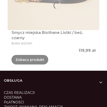
Smycz miejska Biothane Listki / beż,
czarny
PRODUCENT
BURA WZORY
Cena
119,99 zł
Zobacz produkt
Linki w stopce
OBSŁUGA
CZAS REALIZACJI
DOSTAWA
PŁATNOŚCI
ZWROT, WYMIANA, REKLAMACJA