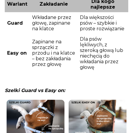
Dla kogo
Wariant
Zakładanie
najlepsze
Wkładane przez
Dla większości
Guard
głowę, zapinane
psów – szybkie i
na klatce
proste rozwiązanie
Dla psów
Zapinane na
lękliwych, z
sprzączki z
szeroką głową lub
Easy on
przodu i na klatce
niechęcią do
– bez zakładania
wkładania przez
przez głowę
głowę
Szelki Guard vs Easy on: