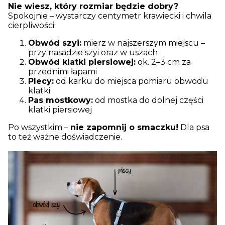
Nie wiesz, który rozmiar będzie dobry?
Spokojnie – wystarczy centymetr krawiecki i chwila
cierpliwości:
Obwód szyi:
mierz w najszerszym miejscu –
przy nasadzie szyi oraz w uszach
Obwód klatki piersiowej:
ok. 2–3 cm za
przednimi łapami
Plecy:
od karku do miejsca pomiaru obwodu
klatki
Pas mostkowy:
od mostka do dolnej części
klatki piersiowej
Po wszystkim –
nie zapomnij o smaczku!
Dla psa
to też ważne doświadczenie.