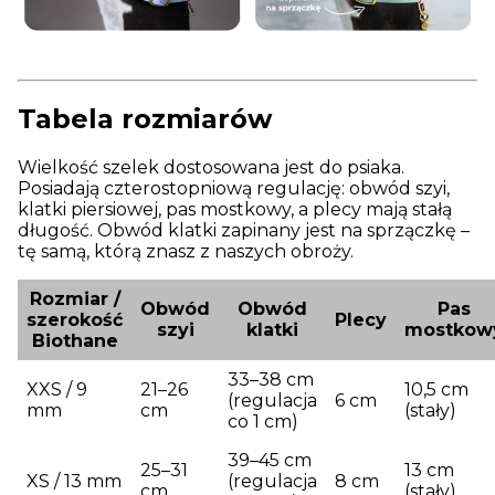
Tabela rozmiarów
Wielkość szelek dostosowana jest do psiaka.
Posiadają czterostopniową regulację: obwód szyi,
klatki piersiowej, pas mostkowy, a plecy mają stałą
długość. Obwód klatki zapinany jest na sprzączkę –
tę samą, którą znasz z naszych obroży.
Rozmiar /
Obwód
Obwód
Pas
szerokość
Plecy
szyi
klatki
mostkow
Biothane
33–38 cm
XXS / 9
21–26
10,5 cm
(regulacja
6 cm
mm
cm
(stały)
co 1 cm)
39–45 cm
25–31
13 cm
XS / 13 mm
(regulacja
8 cm
cm
(stały)