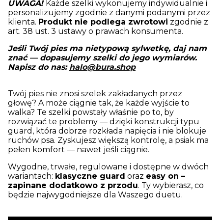
UWAGA!
Każde szelki wykonujemy indywidualnie i
personalizujemy zgodnie z danymi podanymi przez
klienta.
Produkt nie podlega zwrotowi
zgodnie z
art. 38 ust. 3 ustawy o prawach konsumenta.
Jeśli Twój pies ma nietypową sylwetkę, daj nam
znać — dopasujemy szelki do jego wymiarów.
Napisz do nas:
halo@bura.shop
Twój pies nie znosi szelek zakładanych przez
głowę? A może ciągnie tak, że każde wyjście to
walka? Te szelki powstały właśnie po to, by
rozwiązać te problemy — dzięki konstrukcji typu
guard, która dobrze rozkłada napięcia i nie blokuje
ruchów psa. Zyskujesz większą kontrolę, a psiak ma
pełen komfort — nawet jeśli ciągnie.
Wygodne, trwałe, regulowane i dostępne w dwóch
wariantach:
klasyczne guard
oraz
easy on –
zapinane dodatkowo z przodu
. Ty wybierasz, co
będzie najwygodniejsze dla Waszego duetu.