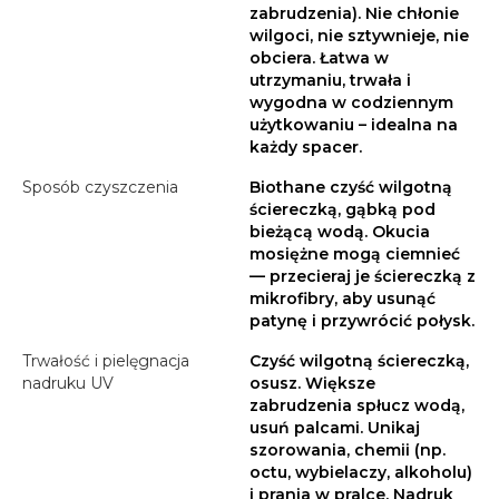
zabrudzenia). Nie chłonie
wilgoci, nie sztywnieje, nie
obciera. Łatwa w
utrzymaniu, trwała i
wygodna w codziennym
użytkowaniu – idealna na
każdy spacer.
Sposób czyszczenia
Biothane czyść wilgotną
ściereczką, gąbką pod
bieżącą wodą. Okucia
mosiężne mogą ciemnieć
— przecieraj je ściereczką z
mikrofibry, aby usunąć
patynę i przywrócić połysk.
Trwałość i pielęgnacja
Czyść wilgotną ściereczką,
nadruku UV
osusz. Większe
zabrudzenia spłucz wodą,
usuń palcami. Unikaj
szorowania, chemii (np.
octu, wybielaczy, alkoholu)
i prania w pralce. Nadruk