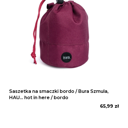
Saszetka na smaczki bordo / Bura Szmula,
HAU... hot in here / bordo
Cena
65,99 zł