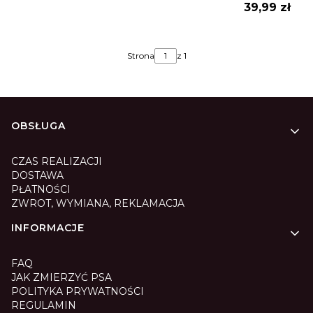
Cena
39,99 zł
Strona
z 1
Linki w stopce
OBSŁUGA
CZAS REALIZACJI
DOSTAWA
PŁATNOŚCI
ZWROT, WYMIANA, REKLAMACJA
INFORMACJE
FAQ
JAK ZMIERZYĆ PSA
POLITYKA PRYWATNOŚCI
REGULAMIN