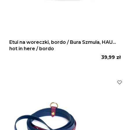
Etui na woreczki, bordo / Bura Szmula, HAU...
hot in here / bordo
Cena
39,99 zł