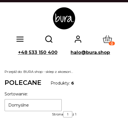
Produkty w
Otwórz wyszukiwarkę
+48 533 150 400
halo@bura.shop
Przejdź do:
BURA shop - sklep z akcesoriami dla psów
POLECANE
Produkty:
6
Lista produktów
Sortowanie:
Domyślne
Strona
z 1