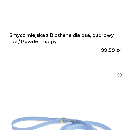
Smycz miejska z Biothane dla psa, pudrowy
róż / Powder Puppy
Cena
99,99 zł