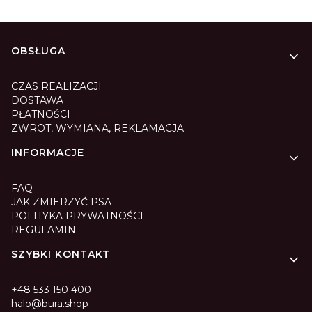
Linki w stopce
OBSŁUGA
CZAS REALIZACJI
DOSTAWA
PŁATNOŚCI
ZWROT, WYMIANA, REKLAMACJA
INFORMACJE
FAQ
JAK ZMIERZYĆ PSA
POLITYKA PRYWATNOŚCI
REGULAMIN
SZYBKI KONTAKT
+48 533 150 400
halo@bura.shop