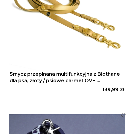
Smycz przepinana multifunkcyjna z Biothane
dla psa, złoty / psiowe carmeLOVE,
chocolate... HAU good!
Cena
139,99 zł