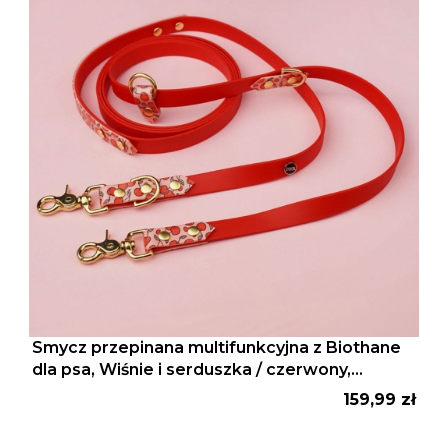
Smycz przepinana multifunkcyjna z Biothane
dla psa, Wiśnie i serduszka / czerwony,
łososiowy róż
Cena
159,99 zł