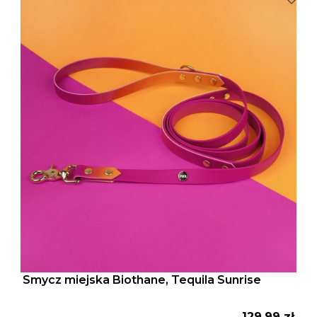
Smycz miejska Biothane, Tequila Sunrise
Cena
129,99 zł