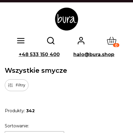
Produkty w
Otwórz wyszukiwarkę
+48 533 150 400
halo@bura.shop
Wszystkie smycze
Filtry
Produkty:
342
Lista produktów
Sortowanie: