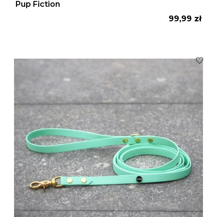
Pup Fiction
Cena
99,99 zł