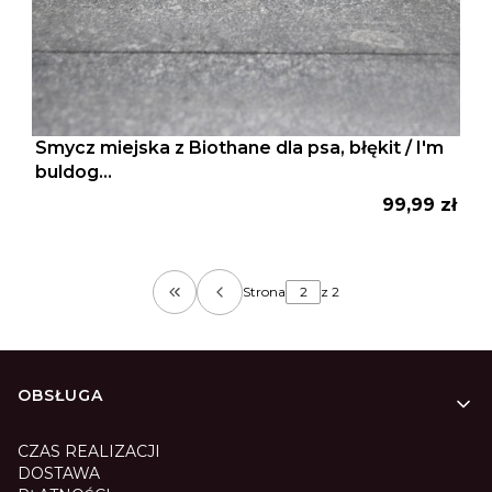
Smycz miejska z Biothane dla psa, błękit / I'm
buldog...
Cena
99,99 zł
Strona
z 2
Wróć do pierwszej strony z produktam
Linki w stopce
OBSŁUGA
CZAS REALIZACJI
DOSTAWA