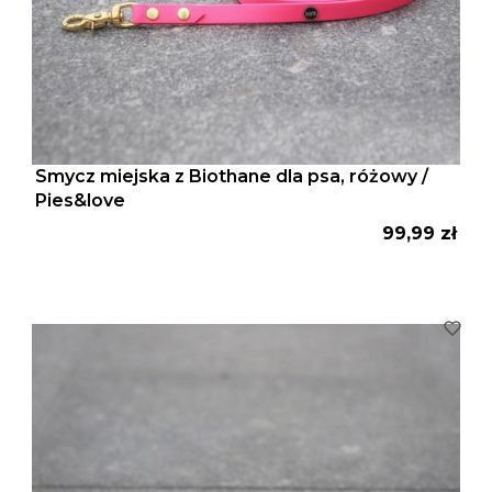
Smycz miejska z Biothane dla psa, różowy /
Pies&love
Cena
99,99 zł