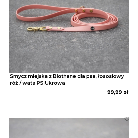
Smycz miejska z Biothane dla psa, łososiowy
róż / wata PSIUkrowa
Cena
99,99 zł