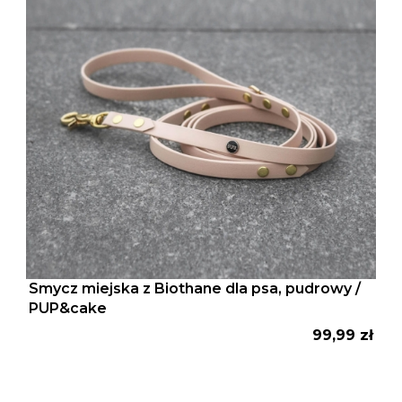
Smycz miejska z Biothane dla psa, pudrowy /
PUP&cake
Cena
99,99 zł