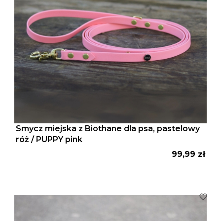
Smycz miejska z Biothane dla psa, pastelowy
róż / PUPPY pink
Cena
99,99 zł