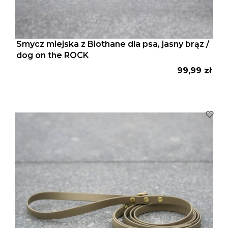
Smycz miejska z Biothane dla psa, jasny brąz /
dog on the ROCK
Cena
99,99 zł