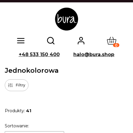
Produkty w
Otwórz wyszukiwarkę
+48 533 150 400
halo@bura.shop
Jednokolorowa
Filtry
Produkty:
41
Lista produktów
Sortowanie: