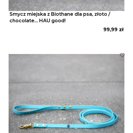
Smycz miejska z Biothane dla psa, złoto /
chocolate... HAU good!
Cena
99,99 zł