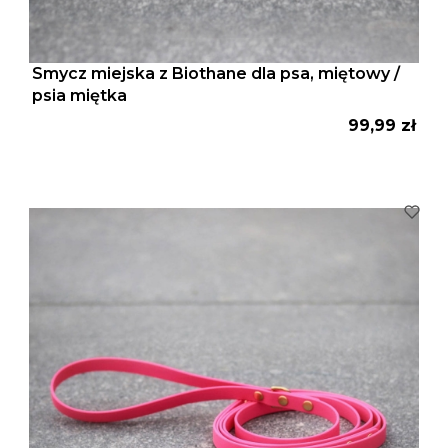
Smycz miejska z Biothane dla psa, miętowy /
psia miętka
Cena
99,99 zł