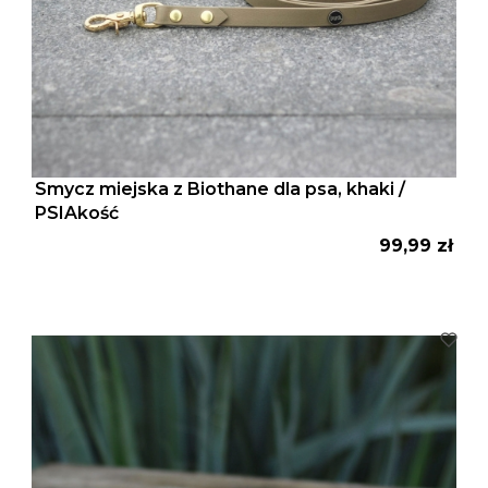
Smycz miejska z Biothane dla psa, khaki /
PSIAkość
Cena
99,99 zł