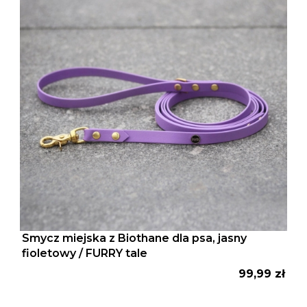
Smycz miejska z Biothane dla psa, jasny
fioletowy / FURRY tale
Cena
99,99 zł