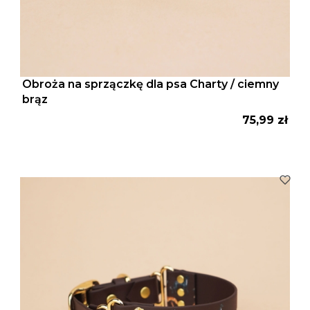
Obroża na sprzączkę dla psa Charty / ciemny
brąz
Cena
75,99 zł