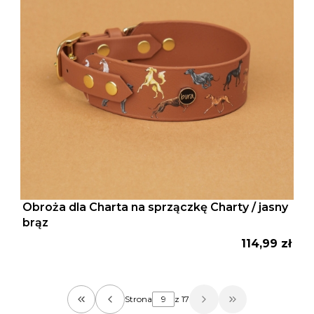
Obroża dla Charta na sprzączkę Charty / jasny
brąz
Cena
114,99 zł
Strona
z 17
Wróć do pierwszej strony z produktami
Przejdź do osta