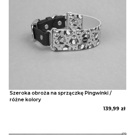
Szeroka obroża na sprzączkę Pingwinki /
różne kolory
Cena
139,99 zł