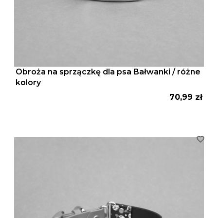
Obroża na sprzączkę dla psa Bałwanki / różne
kolory
Cena
70,99 zł