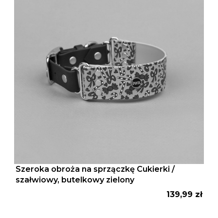
Szeroka obroża na sprzączkę Cukierki /
szałwiowy, butelkowy zielony
Cena
139,99 zł