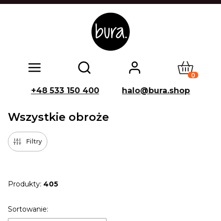
Produkty w
Otwórz wyszukiwarkę
+48 533 150 400
halo@bura.shop
Wszystkie obroże
Filtry
Produkty:
405
Lista produktów
Sortowanie: