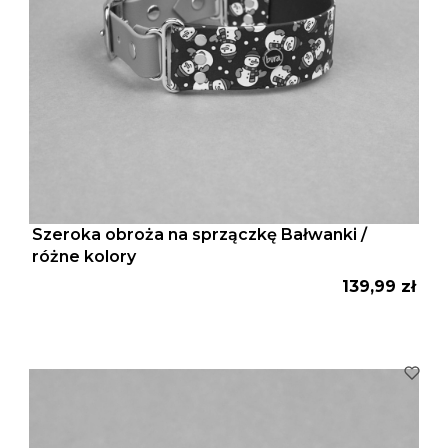
Szeroka obroża na sprzączkę Bałwanki /
różne kolory
Cena
139,99 zł