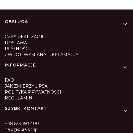
Linki w stopce
OBSŁUGA
CZAS REALIZACJI
DOSTAWA
PŁATNOŚCI
ZWROT, WYMIANA, REKLAMACJA
INFORMACJE
FAQ
JAK ZMIERZYĆ PSA
POLITYKA PRYWATNOŚCI
REGULAMIN
SZYBKI KONTAKT
+48 533 150 400
halo@bura.shop