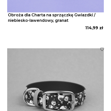
Obroża dla Charta na sprzączkę Gwiazdki /
niebiesko-lawendowy, granat
Cena
114,99 zł