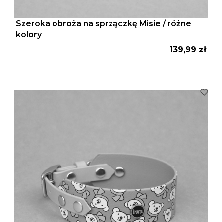
Szeroka obroża na sprzączkę Misie / różne
kolory
Cena
139,99 zł