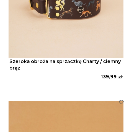
Szeroka obroża na sprzączkę Charty / ciemny
brąz
Cena
139,99 zł