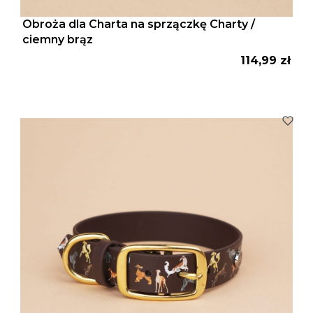
Obroża dla Charta na sprzączkę Charty /
ciemny brąz
Cena
114,99 zł