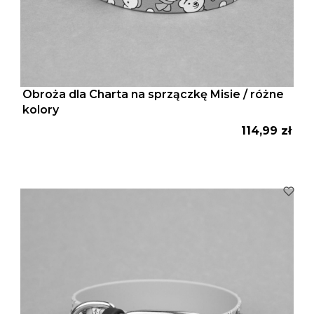
Obroża dla Charta na sprzączkę Misie / różne
kolory
Cena
114,99 zł