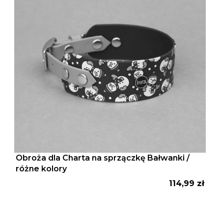
Obroża dla Charta na sprzączkę Bałwanki /
różne kolory
Cena
114,99 zł