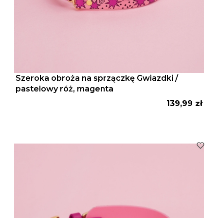
Szeroka obroża na sprzączkę Gwiazdki /
pastelowy róż, magenta
Cena
139,99 zł