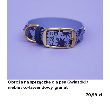
Obroża na sprzączkę dla psa Gwiazdki /
niebiesko-lawendowy, granat
Cena
70,99 zł