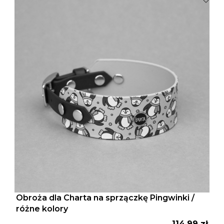
Obroża dla Charta na sprzączkę Pingwinki /
różne kolory
Cena
114,99 zł