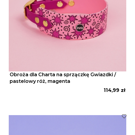
Obroża dla Charta na sprzączkę Gwiazdki /
pastelowy róż, magenta
Cena
114,99 zł